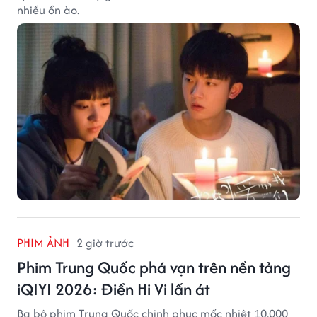
nhiều ồn ào.
PHIM ẢNH
2 giờ trước
Phim Trung Quốc phá vạn trên nền tảng
iQIYI 2026: Điền Hi Vi lấn át
Ba bộ phim Trung Quốc chinh phục mốc nhiệt 10.000