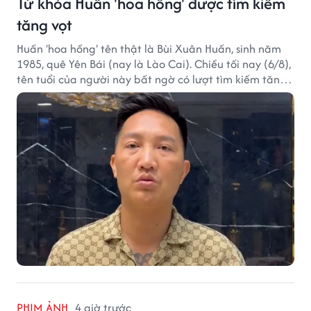
Từ khóa Huấn 'hoa hồng' được tìm kiếm
tăng vọt
Huấn 'hoa hồng' tên thật là Bùi Xuân Huấn, sinh năm
1985, quê Yên Bái (nay là Lào Cai). Chiều tối nay (6/8),
tên tuổi của người này bất ngờ có lượt tìm kiếm tăng
vọt.
PHIM ẢNH
4 giờ trước