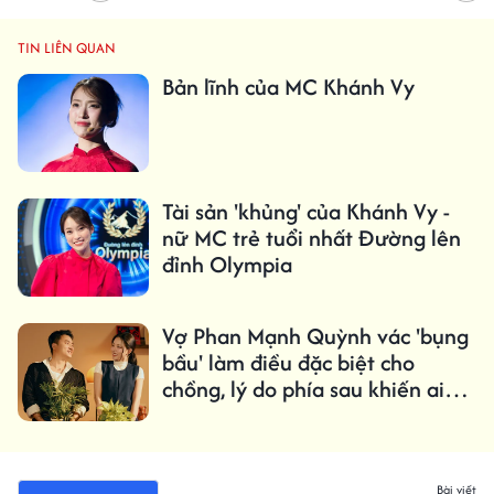
TIN LIÊN QUAN
Bản lĩnh của MC Khánh Vy
Tài sản 'khủng' của Khánh Vy -
nữ MC trẻ tuổi nhất Đường lên
đỉnh Olympia
Vợ Phan Mạnh Quỳnh vác 'bụng
bầu' làm điều đặc biệt cho
chồng, lý do phía sau khiến ai
cũng xúc động
Bài viết