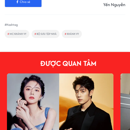
Chia sẻ
Yến Nguyễn
#Hashtag
#
MC KHÁNH VY
#
BỘ SƯU TẬP NHÀ
#
KHÁNH VY
ĐƯỢC QUAN TÂM