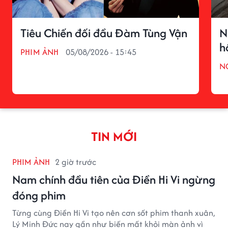
Tiêu Chiến đối đầu Đàm Tùng Vận
N
h
PHIM ẢNH
05/08/2026 - 15:45
N
TIN MỚI
PHIM ẢNH
2 giờ trước
Nam chính đầu tiên của Điền Hi Vi ngừng
đóng phim
Từng cùng Điền Hi Vi tạo nên cơn sốt phim thanh xuân,
Lý Minh Đức nay gần như biến mất khỏi màn ảnh vì