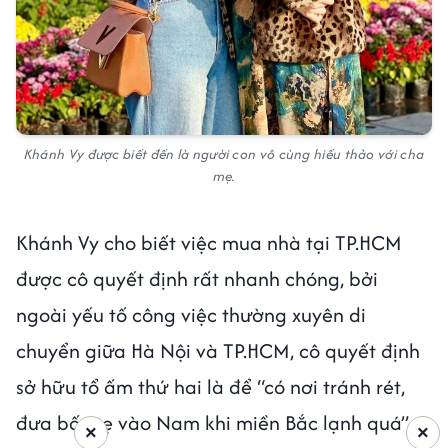
Khánh Vy được biết đến là người con vô cùng hiếu thảo với cha
mẹ.
Khánh Vy cho biết việc mua nhà tại TP.HCM
được cô quyết định rất nhanh chóng, bởi
ngoài yếu tố công việc thường xuyên di
chuyển giữa Hà Nội và TP.HCM, cô quyết định
sở hữu tổ ấm thứ hai là để “có nơi tránh rét,
đưa bố mẹ vào Nam khi miền Bắc lạnh quá”.
×
×