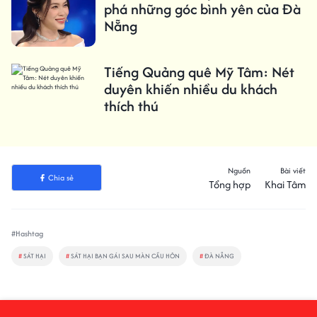
phá những góc bình yên của Đà
Nẵng
Tiếng Quảng quê Mỹ Tâm: Nét
duyên khiến nhiều du khách
thích thú
Nguồn
Bài viết
Chia sẻ
Tổng hợp
Khai Tâm
#Hashtag
#
SÁT HẠI
#
SÁT HẠI BẠN GÁI SAU MÀN CẦU HÔN
#
ĐÀ NẴNG