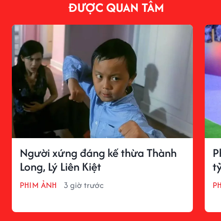
ĐƯỢC QUAN TÂM
Người xứng đáng kế thừa Thành
P
Long, Lý Liên Kiệt
t
PHIM ẢNH
3 giờ trước
P