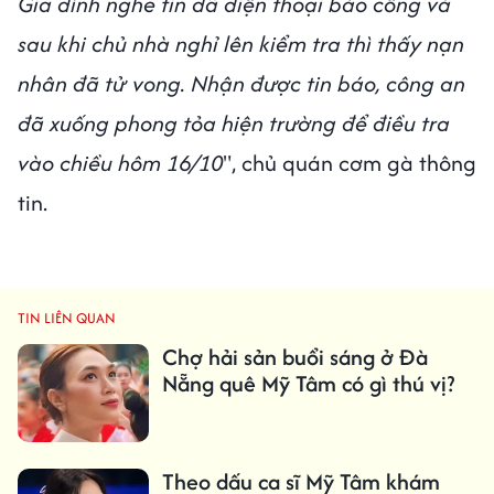
Gia đình nghe tin đã điện thoại báo công và
sau khi chủ nhà nghỉ lên kiểm tra thì thấy nạn
nhân đã tử vong. Nhận được tin báo, công an
đã xuống phong tỏa hiện trường để điều tra
vào chiều hôm 16/10
", chủ quán cơm gà thông
tin.
TIN LIÊN QUAN
Chợ hải sản buổi sáng ở Đà
Nẵng quê Mỹ Tâm có gì thú vị?
Theo dấu ca sĩ Mỹ Tâm khám