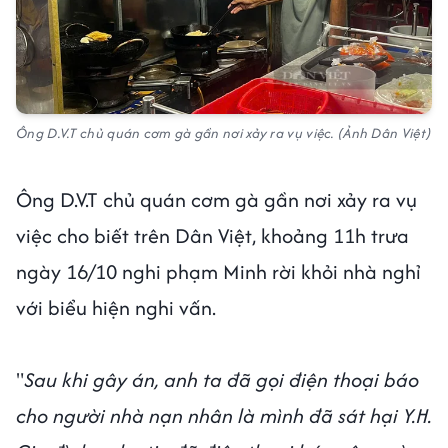
Ông D.V.T chủ quán cơm gà gần nơi xảy ra vụ việc. (Ảnh Dân Việt)
Ông D.V.T chủ quán cơm gà gần nơi xảy ra vụ
việc cho biết trên Dân Việt, khoảng 11h trưa
ngày 16/10 nghi phạm Minh rời khỏi nhà nghỉ
với biểu hiện nghi vấn.
"
Sau khi gây án, anh ta đã gọi điện thoại báo
cho người nhà nạn nhân là mình đã sát hại Y.H.