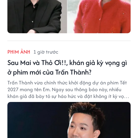
PHIM ẢNH
1 giờ trước
Sau Mai và Thỏ Ơi!!, khán giả kỳ vọng gì
ở phim mới của Trấn Thành?
Trấn Thành vừa chính thức khởi động dự án phim Tết
2027 mang tên Em. Ngay sau thông báo này, nhiều
khán giả đã bày tỏ sự háo hức và đặt không ít kỳ vọng
vào bộ phim mới của Trấn Thành.