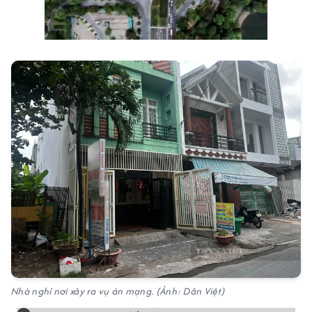
Nhà nghỉ nơi xảy ra vụ án mạng. (Ảnh: Dân Việt)