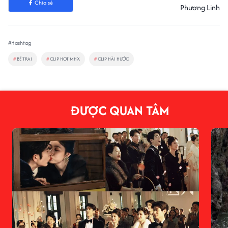
Chia sẻ
Phương Linh
#Hashtag
#
BÉ TRAI
#
CLIP HOT MHX
#
CLIP HÀI HƯỚC
ĐƯỢC QUAN TÂM