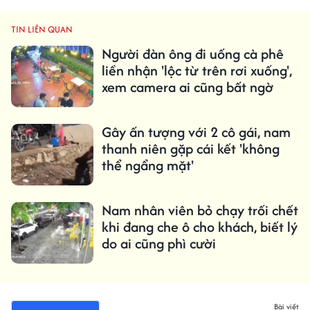
TIN LIÊN QUAN
Người đàn ông đi uống cà phê
liền nhận 'lộc từ trên rơi xuống',
xem camera ai cũng bất ngờ
Gây ấn tượng với 2 cô gái, nam
thanh niên gặp cái kết 'không
thể ngẩng mặt'
Nam nhân viên bỏ chạy trối chết
khi đang che ô cho khách, biết lý
do ai cũng phì cười
Bài viết