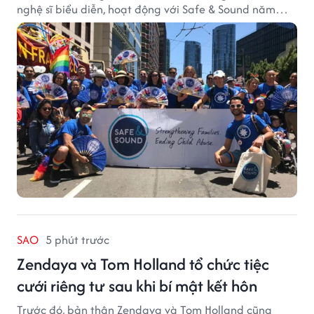
nghệ sĩ biểu diễn, hoạt động với Safe & Sound năm
2019 mang một bối cảnh khác biệt. Safe & Sound là tổ
chức phi lợi nhuận tại San Francisco hoạt động trong
lĩnh vực phòng ngừa bạo hành trẻ em, hỗ trợ gia đình
và xây dựng môi trường an toàn cho trẻ em.
SAO
5 phút trước
Zendaya và Tom Holland tổ chức tiệc
cưới riêng tư sau khi bí mật kết hôn
Trước đó, bản thân Zendaya và Tom Holland cũng