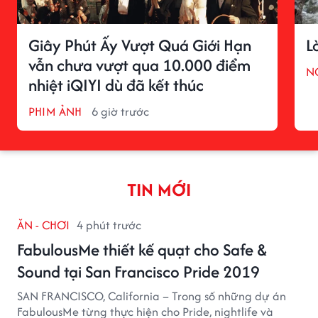
Giây Phút Ấy Vượt Quá Giới Hạn
L
vẫn chưa vượt qua 10.000 điểm
N
nhiệt iQIYI dù đã kết thúc
PHIM ẢNH
6 giờ trước
TIN MỚI
ĂN - CHƠI
4 phút trước
FabulousMe thiết kế quạt cho Safe &
Sound tại San Francisco Pride 2019
SAN FRANCISCO, California – Trong số những dự án
FabulousMe từng thực hiện cho Pride, nightlife và