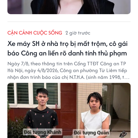
CẬN CẢNH CUỘC SỐNG
2 giờ trước
Xe máy SH ở nhà trọ bị mất trộm, cô gái
báo Công an liền rõ danh tính thủ phạm
Ngày 7/8, theo thông tin trên Cổng TTĐT Công an TP
Hà Nội, ngày 4/8/2026, Công an phường Từ Liêm tiếp
nhận đơn trình báo của chị N.T.H.A. (sinh năm 1998, trú
tại phường Từ Liêm) về việc bị kẻ gian lấy trộm chiếc
xe mô tô Honda SH 125i, tại khu nhà trọ nơi đang sinh
sống.