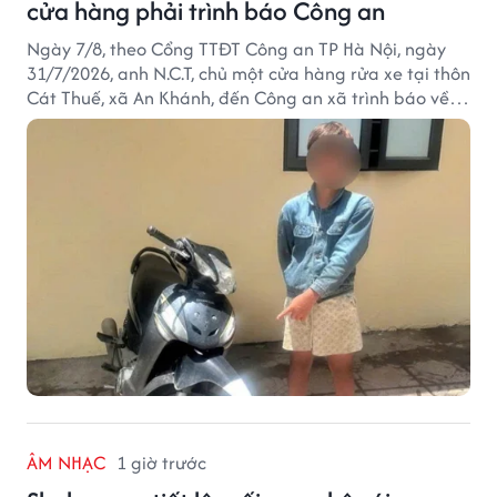
cửa hàng phải trình báo Công an
Ngày 7/8, theo Cổng TTĐT Công an TP Hà Nội, ngày
31/7/2026, anh N.C.T, chủ một cửa hàng rửa xe tại thôn
Cát Thuế, xã An Khánh, đến Công an xã trình báo về
việc bị mất trộm chiếc xe máy Honda Wave. Trong cốp
xe còn có nhiều giấy tờ cá nhân và khoảng 1,2 triệu
đồng tiền mặt.
ÂM NHẠC
1 giờ trước