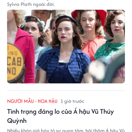
Sylvia Plath ngoài đời.
NGƯỜI MẪU - HOA HẬU
1 giờ trước
Tình trạng đáng lo của Á hậu Vũ Thúy
Quỳnh
Nhiều khán giả bày tỏ sự quan tâm, hỏi thăm Á hậu Vũ