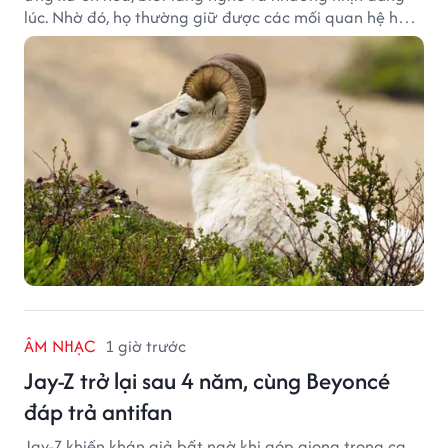
lúc. Nhờ đó, họ thường giữ được các mối quan hệ hài
hòa và nhận được sự yêu mến từ những người xung
quanh.
ÂM NHẠC
1 giờ trước
Jay-Z trở lại sau 4 năm, cùng Beyoncé
đáp trả antifan
Jay-Z khiến khán giả bất ngờ khi góp giọng trong ca