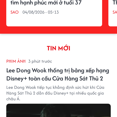
tìm hạnh phúc mới ở tuổi 37
T
SAO
04/08/2026 - 05:13
S
TIN MỚI
PHIM ẢNH
3 phút trước
Lee Dong Wook thống trị bảng xếp hạng
Disney+ toàn cầu Cửa Hàng Sát Thủ 2
Lee Dong Wook tiếp tục khẳng định sức hút khi Cửa
Hàng Sát Thủ 2 dẫn đầu Disney+ tại nhiều quốc gia
châu Á.