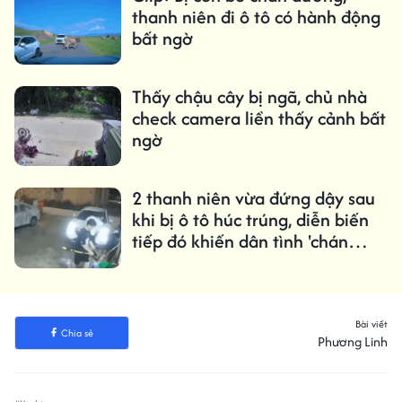
thanh niên đi ô tô có hành động
bất ngờ
Thấy chậu cây bị ngã, chủ nhà
check camera liền thấy cảnh bất
ngờ
2 thanh niên vừa đứng dậy sau
khi bị ô tô húc trúng, diễn biến
tiếp đó khiến dân tình 'chán
không buồn nói'
Bài viết
Chia sẻ
Phương Linh