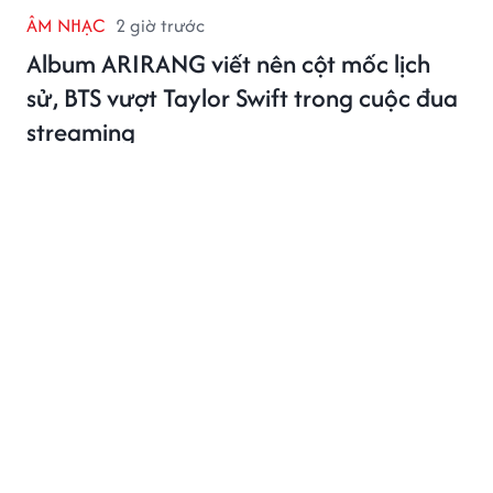
ÂM NHẠC
2 giờ trước
Album ARIRANG viết nên cột mốc lịch
sử, BTS vượt Taylor Swift trong cuộc đua
streaming
BTS tiếp tục chứng minh vị thế của một trong những
nghệ sĩ có sức ảnh hưởng lớn nhất thế giới.