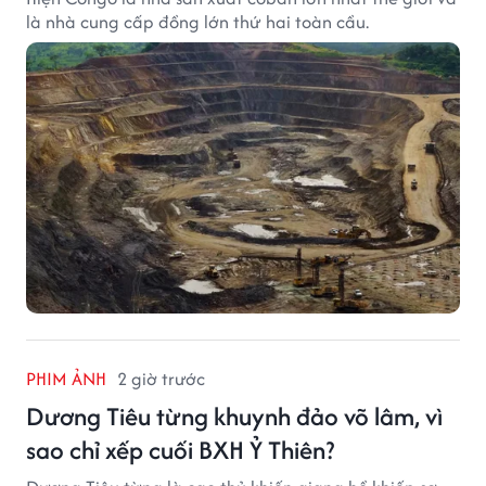
là nhà cung cấp đồng lớn thứ hai toàn cầu.
PHIM ẢNH
2 giờ trước
Dương Tiêu từng khuynh đảo võ lâm, vì
sao chỉ xếp cuối BXH Ỷ Thiên?