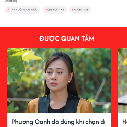
#Hashtag
#
TÌNH HUỐNG HÀI HƯỚC
#
CLIP HOT MXH
#
VA CHẠM XE
ĐƯỢC QUAN TÂM
Phương Oanh đã đúng khi chọn đi
H