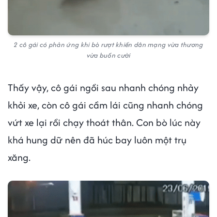
2 cô gái có phản ứng khi bò rượt khiến dân mạng vừa thương
vừa buồn cười
Thấy vậy, cô gái ngồi sau nhanh chóng nhảy
khỏi xe, còn cô gái cầm lái cũng nhanh chóng
vứt xe lại rồi chạy thoát thân. Con bò lúc này
khá hung dữ nên đã húc bay luôn một trụ
xăng.