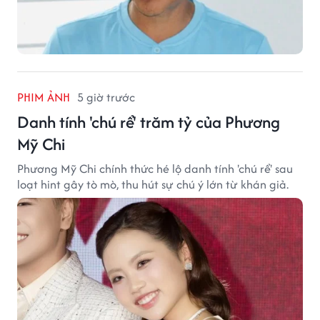
PHIM ẢNH
5 giờ trước
Danh tính 'chú rể' trăm tỷ của Phương
Mỹ Chi
Phương Mỹ Chi chính thức hé lộ danh tính 'chú rể' sau
loạt hint gây tò mò, thu hút sự chú ý lớn từ khán giả.