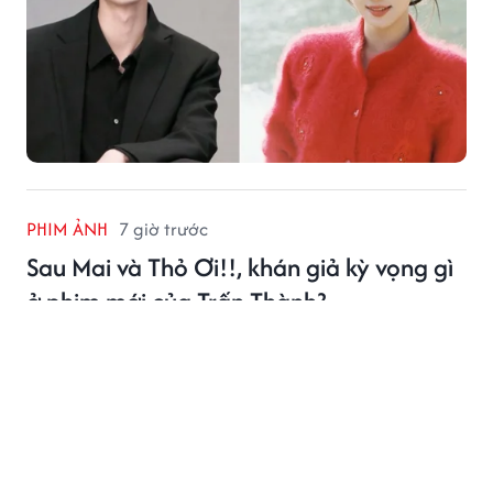
PHIM ẢNH
7 giờ trước
Sau Mai và Thỏ Ơi!!, khán giả kỳ vọng gì
ở phim mới của Trấn Thành?
Trấn Thành vừa chính thức khởi động dự án phim Tết
2027 mang tên Em. Ngay sau thông báo này, nhiều
khán giả đã bày tỏ sự háo hức và đặt không ít kỳ vọng
vào bộ phim mới của Trấn Thành.