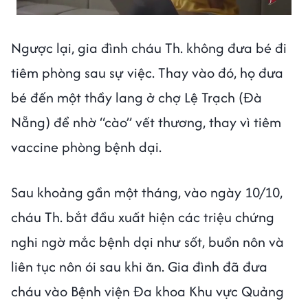
Ngược lại, gia đình cháu Th. không đưa bé đi
tiêm phòng sau sự việc. Thay vào đó, họ đưa
bé đến một thầy lang ở chợ Lệ Trạch (Đà
Nẵng) để nhờ “cào” vết thương, thay vì tiêm
vaccine phòng bệnh dại.
Sau khoảng gần một tháng, vào ngày 10/10,
cháu Th. bắt đầu xuất hiện các triệu chứng
nghi ngờ mắc bệnh dại như sốt, buồn nôn và
liên tục nôn ói sau khi ăn. Gia đình đã đưa
cháu vào Bệnh viện Đa khoa Khu vực Quảng