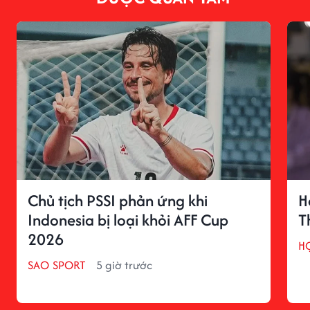
Chủ tịch PSSI phản ứng khi
H
Indonesia bị loại khỏi AFF Cup
T
2026
H
SAO SPORT
5 giờ trước