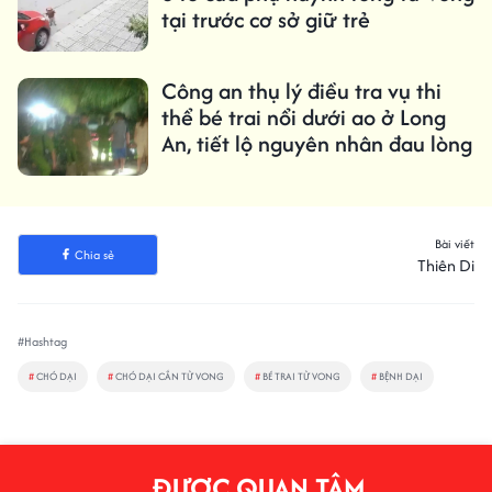
tại trước cơ sở giữ trẻ
Công an thụ lý điều tra vụ thi
thể bé trai nổi dưới ao ở Long
An, tiết lộ nguyên nhân đau lòng
Bài viết
Chia sẻ
Thiên Di
#Hashtag
#
CHÓ DẠI
#
CHÓ DẠI CẮN TỬ VONG
#
BÉ TRAI TỬ VONG
#
BỆNH DẠI
ĐƯỢC QUAN TÂM