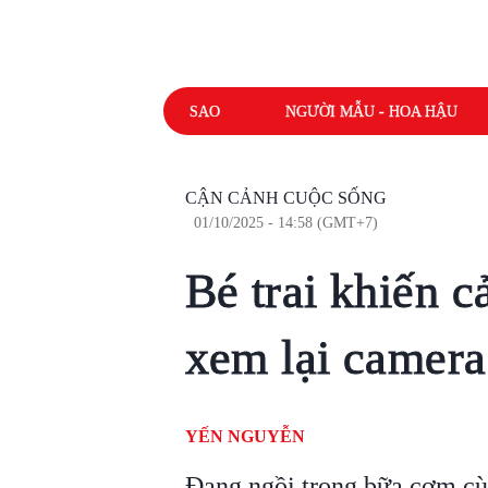
SAO
NGƯỜI MẪU - HOA HẬU
CẬN CẢNH CUỘC SỐNG
01/10/2025 - 14:58 (GMT+7)
Bé trai khiến c
xem lại camera
YẾN NGUYỄN
Đang ngồi trong bữa cơm cùn