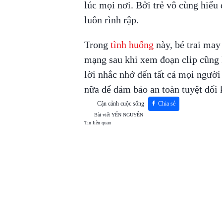
lúc mọi nơi. Bởi trẻ vô cùng hiếu 
luôn rình rập.
Trong
tình huống
này, bé trai may
mạng sau khi xem đoạn clip cũng k
lời nhắc nhở đến tất cả mọi người
nữa để đảm bảo an toàn tuyệt đối 
Cận cảnh cuộc sống
Chia sẻ
Bài viết
YẾN NGUYỄN
Tin liên quan