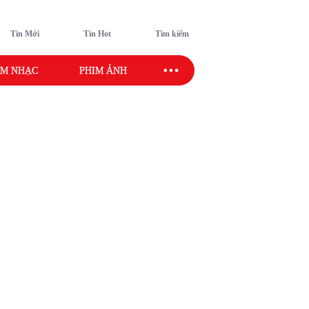
Tin Mới
Tin Hot
Tìm kiếm
M NHẠC
PHIM ẢNH
SAO SPORT