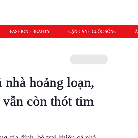
FASHION - BEAUTY
CẬN CẢNH CUỘC SỐNG
Â
ả nhà hoảng loạn,
 vẫn còn thót tim
g gia đình, bé trai khiến cả nhà