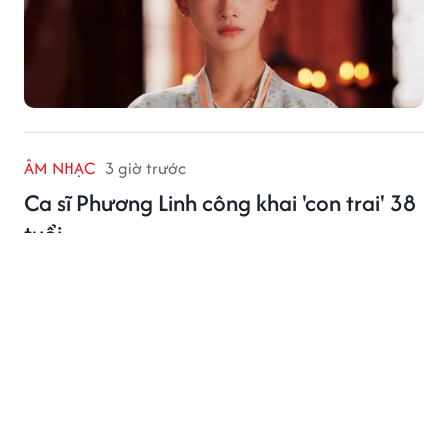
ÂM NHẠC
3 giờ trước
Ca sĩ Phương Linh công khai 'con trai' 38
tuổi
Ca sĩ Phương Linh khiến khán giả bất ngờ khi công
khai 'con trai' trên sân khấu.