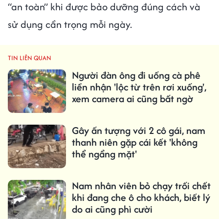
“an toàn” khi được bảo dưỡng đúng cách và
sử dụng cẩn trọng mỗi ngày.
TIN LIÊN QUAN
Người đàn ông đi uống cà phê
liền nhận 'lộc từ trên rơi xuống',
xem camera ai cũng bất ngờ
Gây ấn tượng với 2 cô gái, nam
thanh niên gặp cái kết 'không
thể ngẩng mặt'
Nam nhân viên bỏ chạy trối chết
khi đang che ô cho khách, biết lý
do ai cũng phì cười