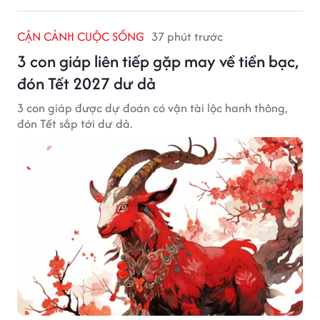
CẬN CẢNH CUỘC SỐNG
37 phút trước
3 con giáp liên tiếp gặp may về tiền bạc,
đón Tết 2027 dư dả
3 con giáp được dự đoán có vận tài lộc hanh thông,
đón Tết sắp tới dư dả.