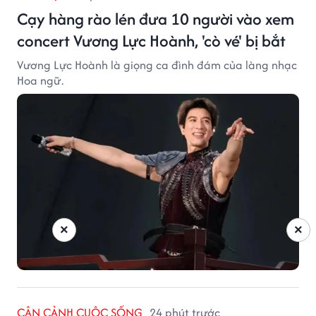
Cạy hàng rào lén đưa 10 người vào xem
concert Vương Lực Hoành, 'cò vé' bị bắt
Vương Lực Hoành là giọng ca đình đám của làng nhạc
Hoa ngữ.
×
×
CẬN CẢNH CUỘC SỐNG
24 phút trước