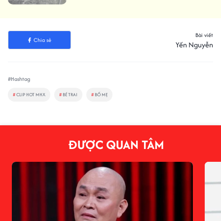
Bài viết
Chia sẻ
Yến Nguyễn
#Hashtag
#
CLIP HOT MHX
#
BÉ TRAI
#
BỐ MẸ
ĐƯỢC QUAN TÂM