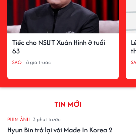
Tiếc cho NSƯT Xuân Hinh ở tuổi
L
63
t
SAO
8 giờ trước
S
TIN MỚI
PHIM ẢNH
3 phút trước
Hyun Bin trở lại với Made In Korea 2