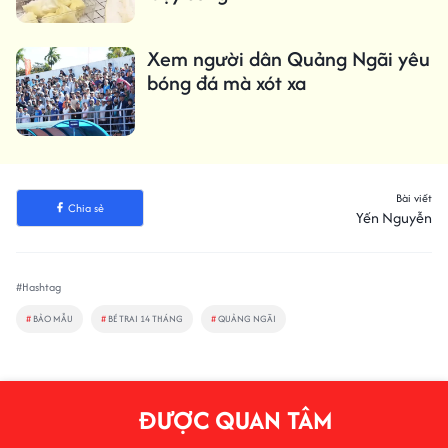
Xem người dân Quảng Ngãi yêu
bóng đá mà xót xa
Bài viết
Chia sẻ
Yến Nguyễn
#Hashtag
#
BẢO MẪU
#
BÉ TRAI 14 THÁNG
#
QUẢNG NGÃI
ĐƯỢC QUAN TÂM