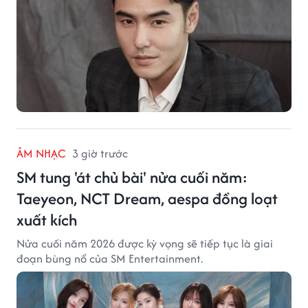
ÂM NHẠC
3 giờ trước
SM tung 'át chủ bài' nửa cuối năm:
Taeyeon, NCT Dream, aespa đồng loạt
xuất kích
Nửa cuối năm 2026 được kỳ vọng sẽ tiếp tục là giai
đoạn bùng nổ của SM Entertainment.