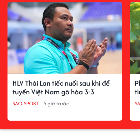
HLV Thái Lan tiếc nuối sau khi để
P
tuyển Việt Nam gỡ hòa 3-3
t
SAO SPORT
5 giờ trước
S