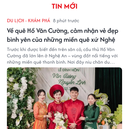
TIN MỚI
DU LỊCH - KHÁM PHÁ
8 phút trước
Về quê Hồ Văn Cường, cảm nhận vẻ đẹp
bình yên của những miền quê xứ Nghệ
Trước khi được biết đến trên sân cỏ, cầu thủ Hồ Văn
Cường đã lớn lên ở Nghệ An – vùng đất nổi tiếng với
những miền quê thanh bình. Nơi đây níu chân du
khách bằng cánh đồng xanh, làng quê yên ả và nhịp
sống chậm đầy bình yên.