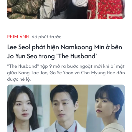
PHIM ẢNH
43 phút trước
Lee Seol phát hiện Namkoong Min ở bên
Jo Yun Seo trong 'The Husband'
“The Husband” tập 9 mở ra bước ngoặt mới khi bí mật
giữa Kang Tae Joo, Go Se Yoon và Cha Myung Hee dần
được hé lộ.