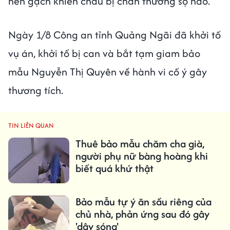
nền gạch khiến cháu bị chấn thương sọ não.
Ngày 1/8 Công an tỉnh Quảng Ngãi đã khởi tố
vụ án, khởi tố bị can và bắt tạm giam bảo
mẫu Nguyễn Thị Quyên về hành vi cố ý gây
thương tích.
TIN LIÊN QUAN
Thuê bảo mẫu chăm cha già,
người phụ nữ bàng hoàng khi
biết quá khứ thật
Bảo mẫu tự ý ăn sầu riêng của
chủ nhà, phản ứng sau đó gây
'dậy sóng'