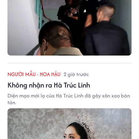
NGƯỜI MẪU - HOA HẬU
2 giờ trước
Không nhận ra Hà Trúc Linh
Diện mạo mới lạ của Hà Trúc Linh đã gây xôn xao bàn
tán.