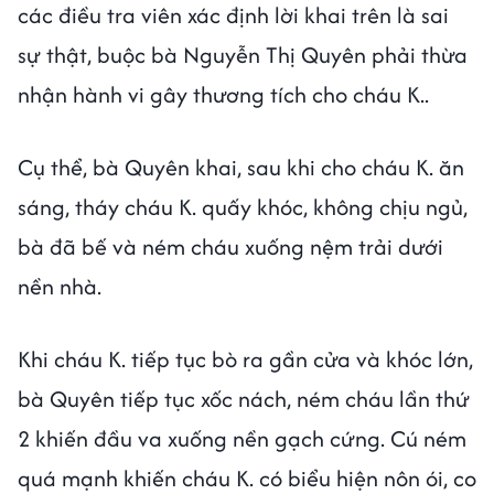
các điều tra viên xác định lời khai trên là sai
sự thật, buộc bà Nguyễn Thị Quyên phải thừa
nhận hành vi gây thương tích cho cháu K..
Cụ thể, bà Quyên khai, sau khi cho cháu K. ăn
sáng, tháy cháu K. quấy khóc, không chịu ngủ,
bà đã bế và ném cháu xuống nệm trải dưới
nền nhà.
Khi cháu K. tiếp tục bò ra gần cửa và khóc lớn,
bà Quyên tiếp tục xốc nách, ném cháu lần thứ
2 khiến đầu va xuống nền gạch cứng. Cú ném
quá mạnh khiến cháu K. có biểu hiện nôn ói, co