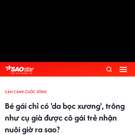
CẬN CẢNH CUỘC SỐNG
Bé gái chỉ có 'da bọc xương', trông
như cụ già được cô gái trẻ nhận
nuôi giờ ra sao?