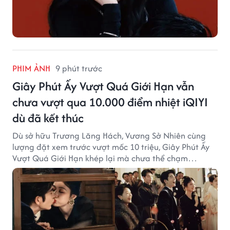
PHIM ẢNH
9 phút trước
Giây Phút Ấy Vượt Quá Giới Hạn vẫn
chưa vượt qua 10.000 điểm nhiệt iQIYI
dù đã kết thúc
Dù sở hữu Trương Lăng Hách, Vương Sở Nhiên cùng
lượng đặt xem trước vượt mốc 10 triệu, Giây Phút Ấy
Vượt Quá Giới Hạn khép lại mà chưa thể chạm
ngưỡng "bạo khoản" trên cả hai nền tảng phát sóng.