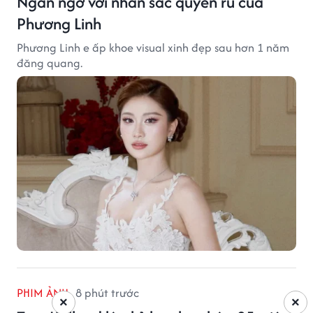
Ngẩn ngơ với nhan sắc quyến rũ của
Phương Linh
Phương Linh e ấp khoe visual xinh đẹp sau hơn 1 năm
đăng quang.
PHIM ẢNH
8 phút trước
×
×