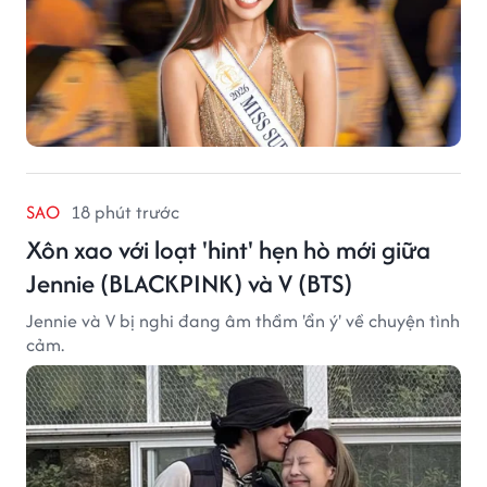
SAO
18 phút trước
Xôn xao với loạt 'hint' hẹn hò mới giữa
Jennie (BLACKPINK) và V (BTS)
Jennie và V bị nghi đang âm thầm 'ẩn ý' về chuyện tình
cảm.