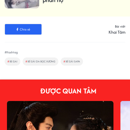
Bài viết
Chia sẻ
Khai Tâm
#Hashtag
#
BE GAI
#
BÉ GÁI DA BỌC XƯƠNG
#
BÉ GÁI SAPA
ĐƯỢC QUAN TÂM