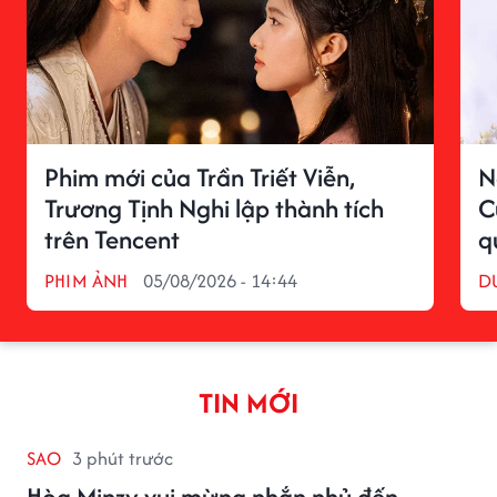
Phim mới của Trần Triết Viễn,
N
Trương Tịnh Nghi lập thành tích
C
trên Tencent
q
PHIM ẢNH
05/08/2026 - 14:44
D
TIN MỚI
SAO
3 phút trước
Hòa Minzy vui mừng nhắn nhủ đến