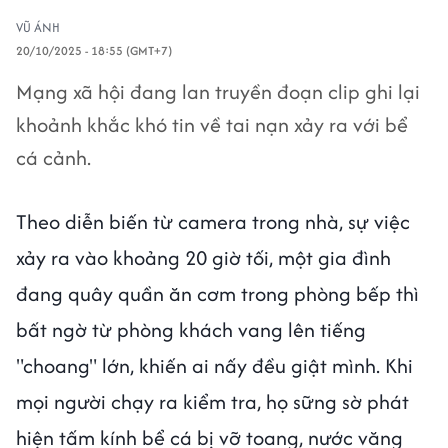
VŨ ÁNH
20/10/2025 - 18:55 (GMT+7)
Mạng xã hội đang lan truyền đoạn clip ghi lại
khoảnh khắc khó tin về tai nạn xảy ra với bể
cá cảnh.
Theo diễn biến từ camera trong nhà, sự việc
xảy ra vào khoảng 20 giờ tối, một gia đình
đang quây quần ăn cơm trong phòng bếp thì
bất ngờ từ phòng khách vang lên tiếng
"choang" lớn, khiến ai nấy đều giật mình. Khi
mọi người chạy ra kiểm tra, họ sững sờ phát
hiện tấm kính bể cá bị vỡ toang, nước văng