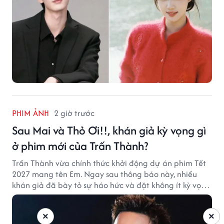
PHIM ẢNH
2 giờ trước
Sau Mai và Thỏ Ơi!!, khán giả kỳ vọng gì
ở phim mới của Trấn Thành?
Trấn Thành vừa chính thức khởi động dự án phim Tết
2027 mang tên Em. Ngay sau thông báo này, nhiều
khán giả đã bày tỏ sự háo hức và đặt không ít kỳ vọng
vào bộ phim mới của Trấn Thành.
×
×