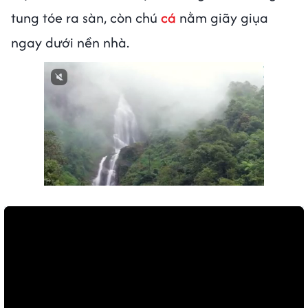
tung tóe ra sàn, còn chú
cá
nằm giãy giụa
ngay dưới nền nhà.
Next video in 1
Cancel