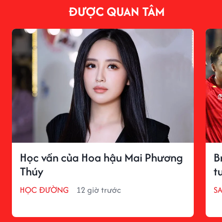
ĐƯỢC QUAN TÂM
Học vấn của Hoa hậu Mai Phương
B
Thúy
t
HỌC ĐƯỜNG
12 giờ trước
S