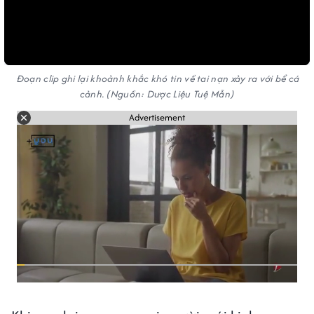
Đoạn clip ghi lại khoảnh khắc khó tin về tai nạn xảy ra với bể cá
cảnh. (Nguồn: Dược Liệu Tuệ Mẫn)
Advertisement