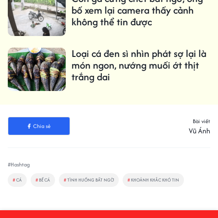
bố xem lại camera thấy cảnh
không thể tin được
Loại cá đen sì nhìn phát sợ lại là
món ngon, nướng muối ớt thịt
trắng dai
Bài viết
Chia sẻ
Vũ Ánh
#Hashtag
#
CÁ
#
BỂ CÁ
#
TÌNH HUỐNG BẤT NGỜ
#
KHOẢNH KHẮC KHÓ TIN