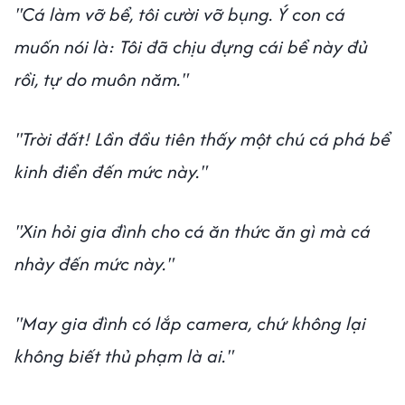
"Cá làm vỡ bể, tôi cười vỡ bụng. Ý con cá
muốn nói là: Tôi đã chịu đựng cái bể này đủ
rồi, tự do muôn năm."
"Trời đất! Lần đầu tiên thấy một chú cá phá bể
kinh điển đến mức này."
"Xin hỏi gia đình cho cá ăn thức ăn gì mà cá
nhảy đến mức này."
"May gia đình có lắp camera, chứ không lại
không biết thủ phạm là ai."