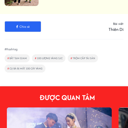
Bài viết
Chia sẻ
Thiên Di
#Hashtag
#
BẮT TẠM GIAM
#
100 LƯỢNG VÀNG SJC
#
TRỘM CẮP TÀI SẢN
#
CỤ BÀ BỊ MẤT 100 CÂY VÀNG
ĐƯỢC QUAN TÂM