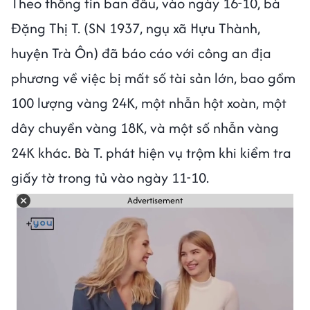
Theo thông tin ban đầu, vào ngày 16-10, bà
Đặng Thị T. (SN 1937, ngụ xã Hựu Thành,
huyện Trà Ôn) đã báo cáo với công an địa
phương về việc bị mất số tài sản lớn, bao gồm
100 lượng vàng 24K, một nhẫn hột xoàn, một
dây chuyền vàng 18K, và một số nhẫn vàng
24K khác. Bà T. phát hiện vụ trộm khi kiểm tra
giấy tờ trong tủ vào ngày 11-10.
Advertisement