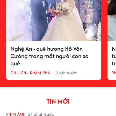
Nghệ An - quê hương Hồ Văn
N
Cường trong mắt người con xa
t
quê
t
DU LỊCH - KHÁM PHÁ
11 giờ trước
P
TIN MỚI
PHIM ẢNH
54 phút trước