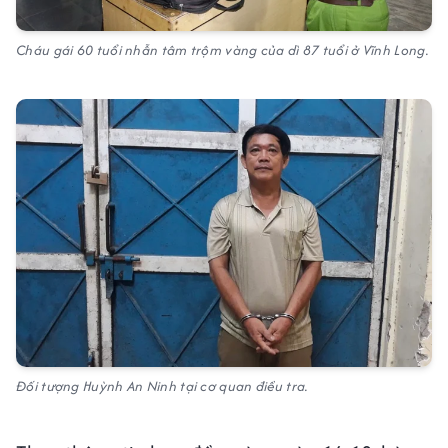
Cháu gái 60 tuổi nhẫn tâm trộm vàng của dì 87 tuổi ở Vĩnh Long.
Đối tượng Huỳnh An Ninh tại cơ quan điều tra.