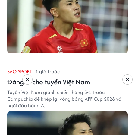
SAO SPORT
1 giờ trước
×
×
Đáng lo cho tuyển Việt Nam
Tuyển Việt Nam giành chiến thắng 3-1 trước
Campuchia để khép lại vòng bảng AFF Cup 2026 với
ngôi đầu bảng A.