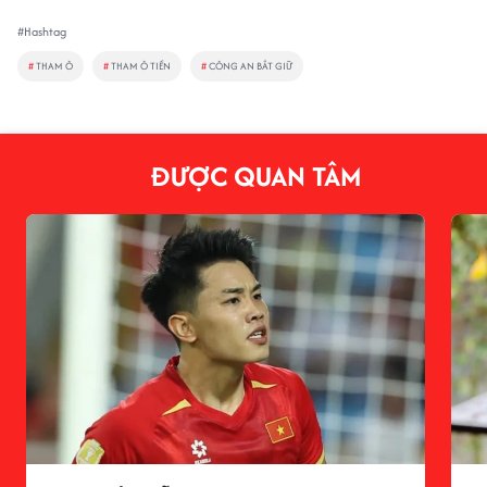
#Hashtag
#
THAM Ô
#
THAM Ô TIỀN
#
CÔNG AN BẮT GIỮ
ĐƯỢC QUAN TÂM