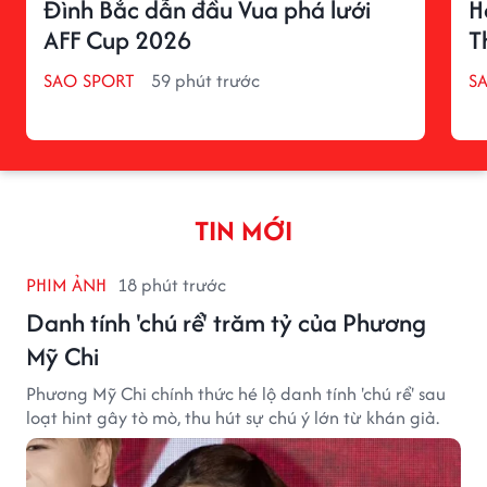
Đình Bắc dẫn đầu Vua phá lưới
H
AFF Cup 2026
T
SAO SPORT
59 phút trước
S
TIN MỚI
PHIM ẢNH
18 phút trước
Danh tính 'chú rể' trăm tỷ của Phương
Mỹ Chi
Phương Mỹ Chi chính thức hé lộ danh tính 'chú rể' sau
loạt hint gây tò mò, thu hút sự chú ý lớn từ khán giả.