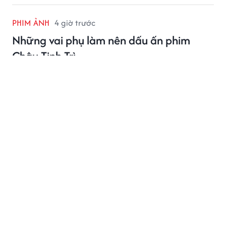
PHIM ẢNH
4 giờ trước
Những vai phụ làm nên dấu ấn phim
Châu Tinh Trì
Vai phụ trong phim Châu Tinh Trì dù ít đất diễn vẫn ghi
dấu nhờ cách xây dựng nhân vật tỉ mỉ, khiến mỗi nhân
vật đều có sức sống riêng.