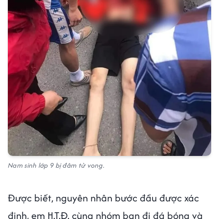
Nam sinh lớp 9 bị đâm tử vong.
Được biết, nguyên nhân bước đầu được xác
định, em H.T.Đ. cùng nhóm bạn đi đá bóng và