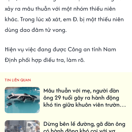
xảy ra mâu thuẫn với một nhóm thiếu niên
khác. Trong lúc xô xát, em Đ. bị một thiếu niên
dùng dao đâm tử vong.
Hiện vụ việc đang được Công an tỉnh Nam
Định phối hợp điều tra, làm rõ.
TIN LIÊN QUAN
Mâu thuẫn với mẹ, người đàn
ông 29 tuổi gây ra hành động
khó tin giữa khuôn viên trường
đại học
Dừng bên lề đường, gã đàn ông
có hành động khó coi với vợ