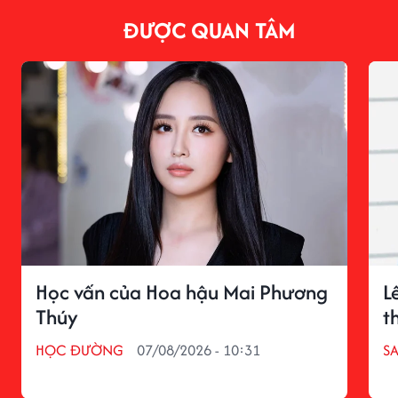
ĐƯỢC QUAN TÂM
Học vấn của Hoa hậu Mai Phương
L
Thúy
t
HỌC ĐƯỜNG
07/08/2026 - 10:31
S