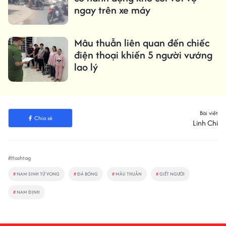
ngay trên xe máy
Mâu thuẫn liên quan đến chiếc
điện thoại khiến 5 người vướng
lao lý
Bài viết
Chia sẻ
Linh Chi
#Hashtag
#
NAM SINH TỬ VONG
#
ĐÁ BÓNG
#
MÂU THUẪN
#
GIẾT NGƯỜI
#
NAM ĐỊNH