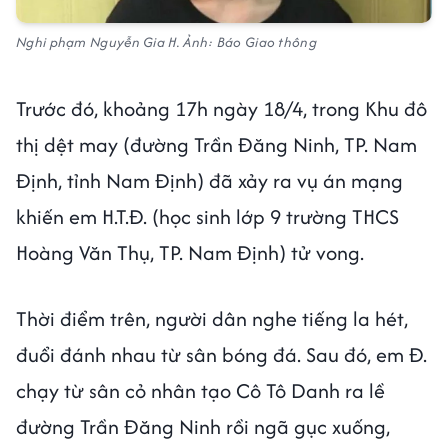
Nghi phạm Nguyễn Gia H. Ảnh: Báo Giao thông
Trước đó, khoảng 17h ngày 18/4, trong Khu đô
thị dệt may (đường Trần Đăng Ninh, TP. Nam
Định, tỉnh Nam Định) đã xảy ra vụ án mạng
khiến em H.T.Đ. (học sinh lớp 9 trường THCS
Hoàng Văn Thụ, TP. Nam Định) tử vong.
Thời điểm trên, người dân nghe tiếng la hét,
đuổi đánh nhau từ sân bóng đá. Sau đó, em Đ.
chạy từ sân cỏ nhân tạo Cô Tô Danh ra lề
đường Trần Đăng Ninh rồi ngã gục xuống,