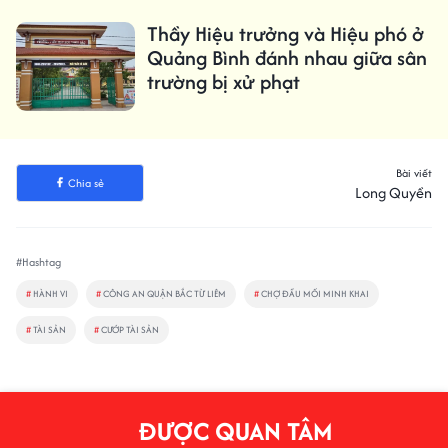
Thầy Hiệu trưởng và Hiệu phó ở
Quảng Bình đánh nhau giữa sân
trường bị xử phạt
Bài viết
Chia sẻ
Long Quyền
#Hashtag
#
HÀNH VI
#
CÔNG AN QUẬN BẮC TỪ LIÊM
#
CHỢ ĐẦU MỐI MINH KHAI
#
TÀI SẢN
#
CƯỚP TÀI SẢN
ĐƯỢC QUAN TÂM