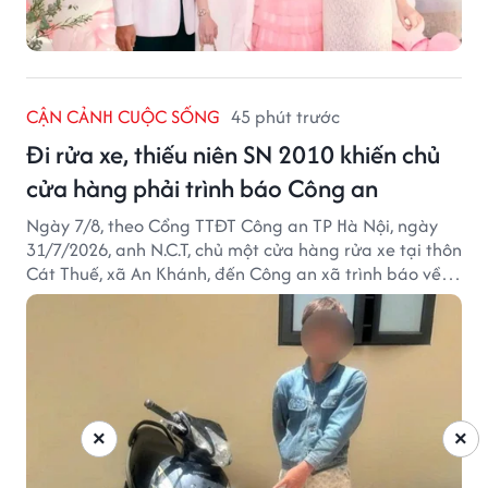
CẬN CẢNH CUỘC SỐNG
45 phút trước
Đi rửa xe, thiếu niên SN 2010 khiến chủ
cửa hàng phải trình báo Công an
Ngày 7/8, theo Cổng TTĐT Công an TP Hà Nội, ngày
31/7/2026, anh N.C.T, chủ một cửa hàng rửa xe tại thôn
Cát Thuế, xã An Khánh, đến Công an xã trình báo về
việc bị mất trộm chiếc xe máy Honda Wave. Trong cốp
xe còn có nhiều giấy tờ cá nhân và khoảng 1,2 triệu
đồng tiền mặt.
×
×