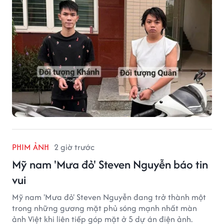
xe mô tô Honda SH 125i, tại khu nhà trọ nơi đang sinh
sống.
PHIM ẢNH
2 giờ trước
Mỹ nam 'Mưa đỏ' Steven Nguyễn báo tin
vui
Mỹ nam 'Mưa đỏ' Steven Nguyễn đang trở thành một
trong những gương mặt phủ sóng mạnh nhất màn
ảnh Việt khi liên tiếp góp mặt ở 5 dự án điện ảnh.