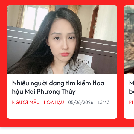
Nhiều người đang tìm kiếm Hoa
M
hậu Mai Phương Thúy
b
NGƯỜI MẪU - HOA HẬU
05/08/2026 - 15:43
P