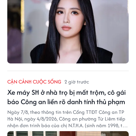
CẬN CẢNH CUỘC SỐNG
2 giờ trước
Xe máy SH ở nhà trọ bị mất trộm, cô gái
báo Công an liền rõ danh tính thủ phạm
Ngày 7/8, theo thông tin trên Cổng TTĐT Công an TP
Hà Nội, ngày 4/8/2026, Công an phường Từ Liêm tiếp
nhận đơn trình báo của chị N.T.H.A. (sinh năm 1998, trú
tại phường Từ Liêm) về việc bị kẻ gian lấy trộm chiếc