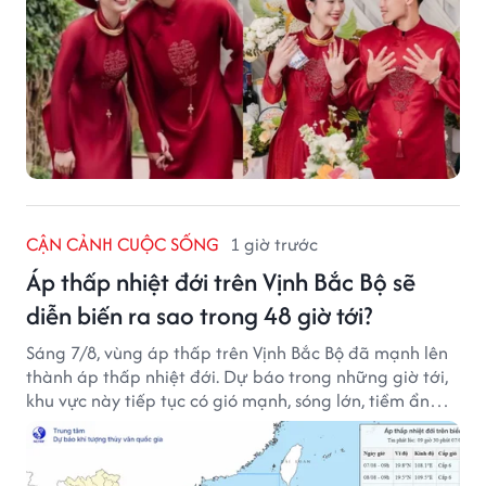
CẬN CẢNH CUỘC SỐNG
1 giờ trước
Áp thấp nhiệt đới trên Vịnh Bắc Bộ sẽ
diễn biến ra sao trong 48 giờ tới?
Sáng 7/8, vùng áp thấp trên Vịnh Bắc Bộ đã mạnh lên
thành áp thấp nhiệt đới. Dự báo trong những giờ tới,
khu vực này tiếp tục có gió mạnh, sóng lớn, tiềm ẩn
nhiều nguy cơ đối với hoạt động của tàu thuyền trên
biển.