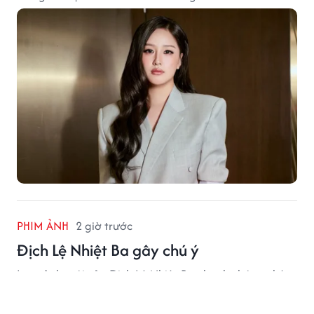
PHIM ẢNH
2 giờ trước
Địch Lệ Nhiệt Ba gây chú ý
Loạt ảnh mới của Địch Lệ Nhiệt Ba nhanh chóng nhận
nhiều sự chú ý từ người hâm mộ.