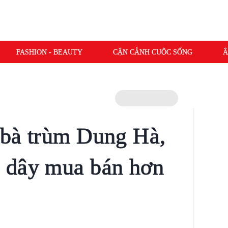
FASHION - BEAUTY
CẬN CẢNH CUỘC SỐNG
Â
i bà trùm Dung Hà,
 dây mua bán hơn