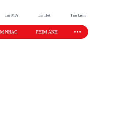
Tin Mới
Tin Hot
Tìm kiếm
M NHẠC
PHIM ẢNH
SAO SPORT