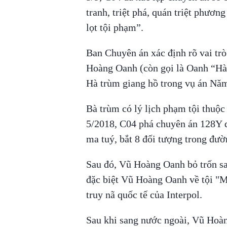
tranh, triệt phá, quán triệt phươ
lọt tội phạm”.
Ban Chuyên án xác định rõ vai t
Hoàng Oanh (còn gọi là Oanh “Hà”
Hà trùm giang hồ trong vụ án Nă
Bà trùm có lý lịch phạm tội thuộc 
5/2018, C04 phá chuyên án 128Y 
ma tuý, bắt 8 đối tượng trong đườ
Sau đó, Vũ Hoàng Oanh bỏ trốn sa
đặc biệt Vũ Hoàng Oanh về tội "Mu
truy nã quốc tế của Interpol.
Sau khi sang nước ngoài, Vũ Hoàn