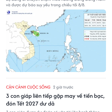
và được dự báo suy yếu trong chiều tối 8/8.
CẬN CẢNH CUỘC SỐNG
2 giờ trước
3 con giáp liên tiếp gặp may về tiền bạc,
đón Tết 2027 dư dả
3 con giáp được dự đoán có vận tài lộc hanh thông,