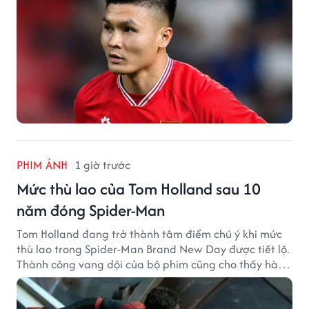
PHIM ẢNH
1 giờ trước
Mức thù lao của Tom Holland sau 10
năm đóng Spider-Man
Tom Holland đang trở thành tâm điểm chú ý khi mức
thù lao trong Spider-Man Brand New Day được tiết lộ.
Thành công vang dội của bộ phim cũng cho thấy hành
trình thăng hạng đáng chú ý của nam diễn viên sau
một thập kỷ gắn bó với vai Người Nhện.