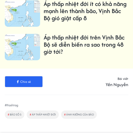
Áp thấp nhiệt đới ít có khả năng
mạnh lên thành bão, Vịnh Bắc
Bộ gió giật cấp 8
Áp thấp nhiệt đới trên Vịnh Bắc
Bộ sẽ diễn biến ra sao trong 48
giờ tới?
Bài viết
Chia sẻ
Yến Nguyễn
#Hashtag
#
BÃO SỐ 5
#
ÁP THẤP NHIỆT ĐỚI
#
ẢNH HƯỞNG CỦA BÃO