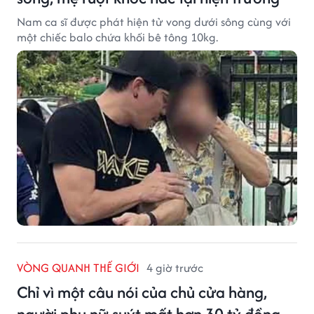
Nam ca sĩ được phát hiện tử vong dưới sông cùng với
một chiếc balo chứa khối bê tông 10kg.
VÒNG QUANH THẾ GIỚI
4 giờ trước
Chỉ vì một câu nói của chủ cửa hàng,
người phụ nữ suýt mất hơn 30 tỷ đồng