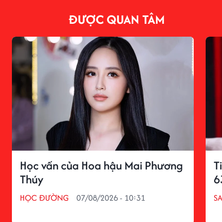
ĐƯỢC QUAN TÂM
Học vấn của Hoa hậu Mai Phương
T
Thúy
6
HỌC ĐƯỜNG
07/08/2026 - 10:31
S