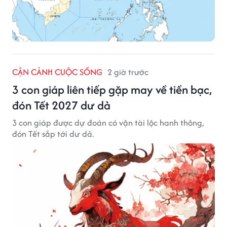
CẬN CẢNH CUỘC SỐNG
2 giờ trước
3 con giáp liên tiếp gặp may về tiền bạc,
đón Tết 2027 dư dả
3 con giáp được dự đoán có vận tài lộc hanh thông,
đón Tết sắp tới dư dả.