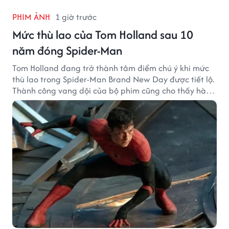
PHIM ẢNH
1 giờ trước
Mức thù lao của Tom Holland sau 10
năm đóng Spider-Man
Tom Holland đang trở thành tâm điểm chú ý khi mức
thù lao trong Spider-Man Brand New Day được tiết lộ.
Thành công vang dội của bộ phim cũng cho thấy hành
trình thăng hạng đáng chú ý của nam diễn viên sau
một thập kỷ gắn bó với vai Người Nhện.