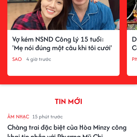
Vợ kém NSND Công Lý 15 tuổi:
D
'Mẹ nói đúng một câu khi tôi cưới'
C
SAO
4 giờ trước
P
TIN MỚI
ÂM NHẠC
15 phút trước
Chàng trai đặc biệt của Hòa Minzy công
khai tin nhắn với Phương Mỹ Chi