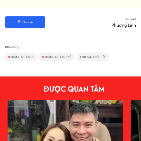
Bài viết
Chia sẻ
Phương Linh
#Hashtag
#
KHÔNG KHÍ LẠNH
#
KHÔNG KHÍ LẠNH VỀ
#
DỰ BÁO THỜI TIẾT
ĐƯỢC QUAN TÂM