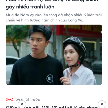
gây nhiều tranh luận
Mùa Hè Năm Ấy vừa lên sóng đã nhận nhiều ý kiến trái
chiều về hình tượng nam chính của Long Vũ.
SAO
34 phút trước
×
×
Giữa tranh cãi, Will Vũ nói rõ lý do chọn