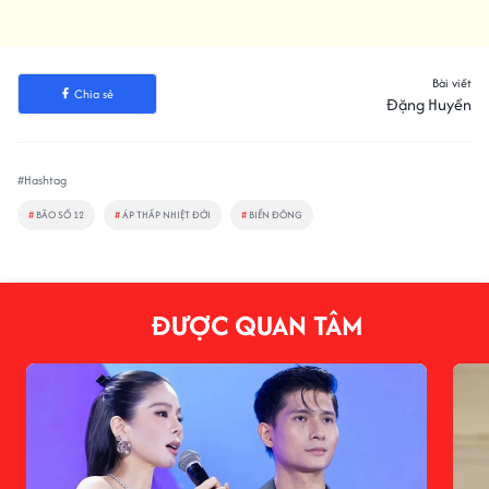
Bài viết
Chia sẻ
Đặng Huyền
#Hashtag
#
BÃO SỐ 12
#
ÁP THẤP NHIỆT ĐỚI
#
BIỂN ĐÔNG
ĐƯỢC QUAN TÂM