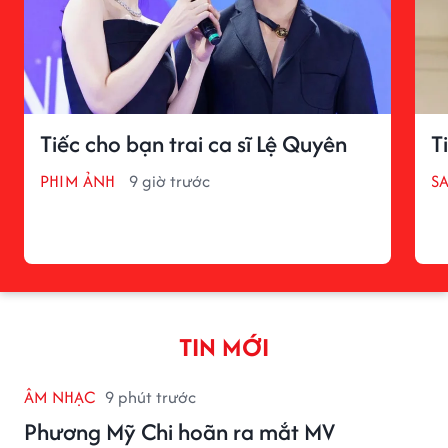
Tiếc cho bạn trai ca sĩ Lệ Quyên
T
PHIM ẢNH
9 giờ trước
S
TIN MỚI
ÂM NHẠC
9 phút trước
Phương Mỹ Chi hoãn ra mắt MV