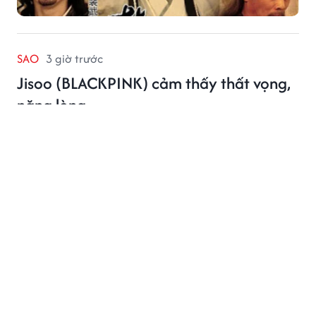
SAO
3 giờ trước
Jisoo (BLACKPINK) cảm thấy thất vọng,
nặng lòng
Lời xin lỗi của Jisoo cho thấy nữ ca sĩ phần nào cảm
nhận được sự thất vọng của người hâm mộ và muốn
trực tiếp xoa dịu những cảm xúc đang tồn tại.