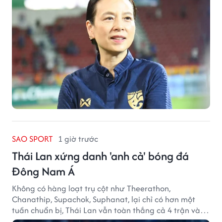
SAO SPORT
1 giờ trước
Thái Lan xứng danh 'anh cả' bóng đá
Đông Nam Á
Không có hàng loạt trụ cột như Theerathon,
Chanathip, Supachok, Suphanat, lại chỉ có hơn một
tuần chuẩn bị, Thái Lan vẫn toàn thắng cả 4 trận và
giữ sạch lưới tại AFF Cup 2026.