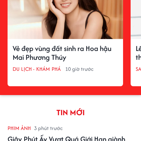
Vẻ đẹp vùng đất sinh ra Hoa hậu
L
Mai Phương Thúy
t
DU LỊCH - KHÁM PHÁ
10 giờ trước
S
TIN MỚI
PHIM ẢNH
3 phút trước
Giây Phút Ấy Vượt Quá Giới Hạn giành