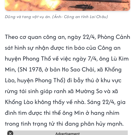
Dũng và tang vật vụ án. (Ảnh: Công an tỉnh Lai Châu)
Theo cơ quan công an, ngày 22/4, Phòng Cảnh
sát hình sự nhận được tin báo của Công an
huyện Phong Thổ về việc ngày 7/4, ông Lù Kim
Mìn, (SN 1978, ở bản Ho Sao Chải, xã Khổng
Lào, huyện Phong Thổ) đi bẫy thú ở khu vực
rừng tái sinh giáp ranh xã Mường So và xã
Khổng Lào không thấy về nhà. Sáng 22/4, gia
đình tìm được thi thể ông Mìn ở hang nhím
trong tình trạng tử thi đang phân hủy mạnh.
Advertisement