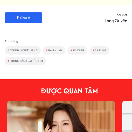
Bài viết
Chia sẻ
Long Quyền
#Hashtag
#
CƠ QUAN CHỨC NĂNG
#
NẠN NHÂN
#
SÚNG KÍP
#
GÀ RỪNG
#
PHÒNG CẢNH SÁT HÌNH SỰ
ĐƯỢC QUAN TÂM