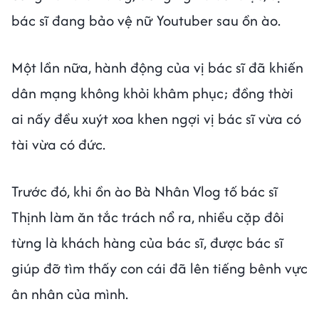
bác sĩ đang bảo vệ nữ Youtuber sau ồn ào.
Một lần nữa, hành động của vị bác sĩ đã khiến
dân mạng không khỏi khâm phục; đồng thời
ai nấy đều xuýt xoa khen ngợi vị bác sĩ vừa có
tài vừa có đức.
Trước đó, khi ồn ào Bà Nhân Vlog tố bác sĩ
Thịnh làm ăn tắc trách nổ ra, nhiều cặp đôi
từng là khách hàng của bác sĩ, được bác sĩ
giúp đỡ tìm thấy con cái đã lên tiếng bênh vực
ân nhân của mình.