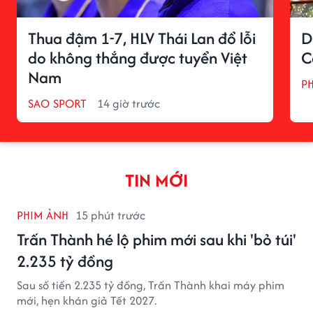
Thua đậm 1-7, HLV Thái Lan đổ lỗi
D
do không thắng được tuyển Việt
C
Nam
P
SAO SPORT
14 giờ trước
TIN MỚI
PHIM ẢNH
15 phút trước
Trấn Thành hé lộ phim mới sau khi 'bỏ túi'
2.235 tỷ đồng
Sau số tiền 2.235 tỷ đồng, Trấn Thành khai máy phim
mới, hẹn khán giả Tết 2027.