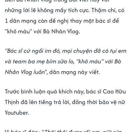
những lời lẽ không mấy tích cực. Thậm chí, có
1 dân mạng còn đề nghị thay mặt bác sĩ để
"khô máu" với Bà Nhân Vlog.
"Bác sĩ cứ ngồi im đó, mọi chuyện đã có tụi em
và team ba mẹ bỉm sữa lo, "khô máu" với Bà
Nhân Vlog luôn"
, dân mạng này viết.
Trước bình luận quá khích này, bác sĩ Cao Hữu
Thịnh đã lên tiếng trả lời, đồng thời bảo vệ nữ
Youtuber.
Vị bác sĩ đáp: "
Thôi thôi được rồi em, giữ sức