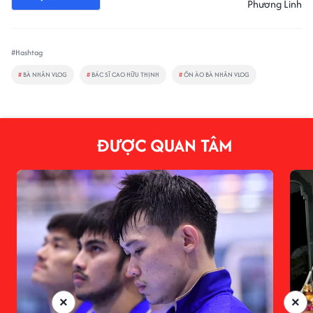
Phương Linh
#Hashtag
#
BÀ NHÂN VLOG
#
BÁC SĨ CAO HỮU THỊNH
#
ỒN ÀO BÀ NHÂN VLOG
ĐƯỢC QUAN TÂM
×
×