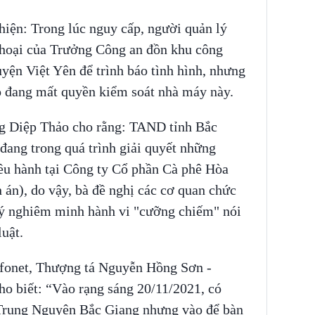
hiện: Trong lúc nguy cấp, người quản lý
thoại của Trưởng Công an đồn khu công
ện Việt Yên để trình báo tình hình, nhưng
o đang mất quyền kiểm soát nhà máy này.
ng Diệp Thảo cho rằng: TAND tỉnh Bắc
ang trong quá trình giải quyết những
iều hành tại Công ty Cổ phần Cà phê Hòa
án), do vậy, bà đề nghị các cơ quan chức
 lý nghiêm minh hành vi "cưỡng chiếm" nói
uật.
Infonet, Thượng tá Nguyễn Hồng Sơn -
o biết: “Vào rạng sáng 20/11/2021, có
Trung Nguyên Bắc Giang nhưng vào để bàn