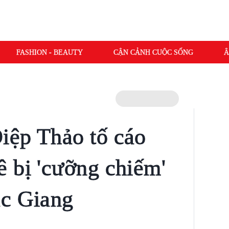
FASHION - BEAUTY
CẬN CẢNH CUỘC SỐNG
Â
iệp Thảo tố cáo
 bị 'cưỡng chiếm'
ắc Giang