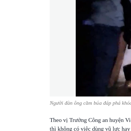
Người đàn ông cầm búa đáp phá khó
Theo vị Trưởng Công an huyện Vi
thì không có việc dùng vũ lực ha