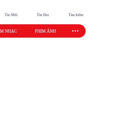
Tin Mới
Tin Hot
Tìm kiếm
M NHẠC
PHIM ẢNH
SAO SPORT