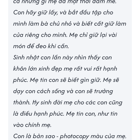
cả những gì mẹ đã một thời đam mê.
Con hãy giữ lấy, và bắt đầu tập cho
mình làm bà chủ nhỏ và biết cất giữ làm
của riêng cho mình. Mẹ chỉ giữ lại vài
món để đeo khi cần.
Sinh nhật con lần này nhìn thấy con
khôn lớn xinh đẹp mẹ rất vui rất hạnh
phúc. Mẹ tin con sẽ biết gìn giữ. Mẹ sẽ
dạy con cách sống và con sẽ trưởng
thành. Hy sinh đời mẹ cho các con cũng
là điều hạnh phúc. Mẹ tin con, như tin
vào chính mẹ.
Con là bản sao - photocopy màu của mẹ.