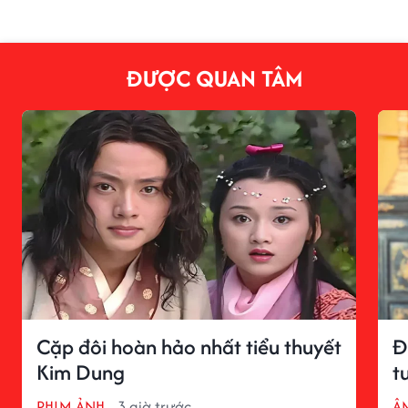
ĐƯỢC QUAN TÂM
Cặp đôi hoàn hảo nhất tiểu thuyết
Đ
Kim Dung
t
PHIM ẢNH
3 giờ trước
Â