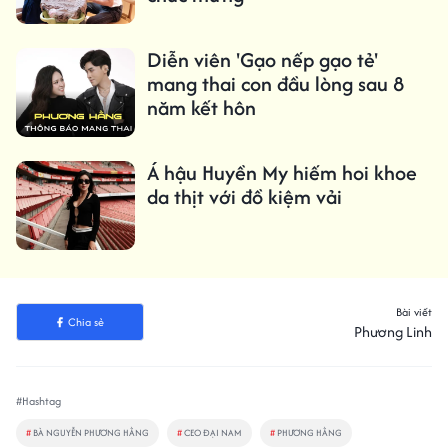
Diễn viên 'Gạo nếp gạo tẻ'
mang thai con đầu lòng sau 8
năm kết hôn
Á hậu Huyền My hiếm hoi khoe
da thịt với đồ kiệm vải
Bài viết
Chia sẻ
Phương Linh
#Hashtag
#
BÀ NGUYỄN PHƯƠNG HẰNG
#
CEO ĐẠI NAM
#
PHƯƠNG HẰNG