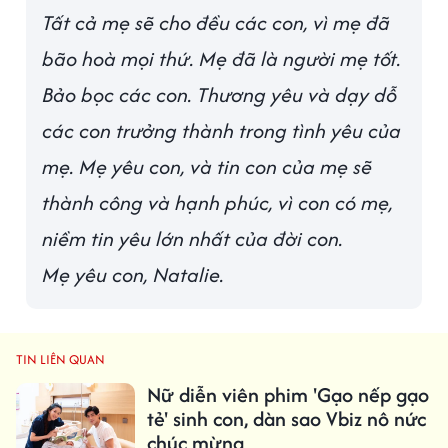
Tất cả mẹ sẽ cho đều các con, vì mẹ đã
bão hoà mọi thứ. Mẹ đã là người mẹ tốt.
Bảo bọc các con. Thương yêu và dạy dỗ
các con trưởng thành trong tình yêu của
mẹ. Mẹ yêu con, và tin con của mẹ sẽ
thành công và hạnh phúc, vì con có mẹ,
niềm tin yêu lớn nhất của đời con.
Mẹ yêu con, Natalie.
TIN LIÊN QUAN
Nữ diễn viên phim 'Gạo nếp gạo
tẻ' sinh con, dàn sao Vbiz nô nức
chúc mừng