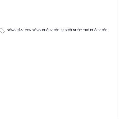
SÔNG NẬM
CON SÔNG
ĐUỐI NƯỚC
BỊ ĐUỐI NƯỚC
TRẺ ĐUỐI NƯỚC