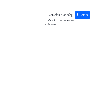
Cận cảnh cuộc sống
Chia sẻ
Bài viết
TÙNG NGUYỄN
Tin liên quan
TOP
VIEW
24H