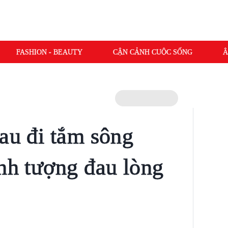
FASHION - BEAUTY
CẬN CẢNH CUỘC SỐNG
Â
hau đi tắm sông
ảnh tượng đau lòng