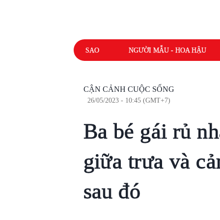
SAO
NGƯỜI MẪU - HOA HẬU
CẬN CẢNH CUỘC SỐNG
26/05/2023 - 10:45 (GMT+7)
Ba bé gái rủ n
giữa trưa và c
sau đó