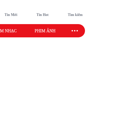
Tin Mới
Tin Hot
Tìm kiếm
M NHẠC
PHIM ẢNH
SAO SPORT