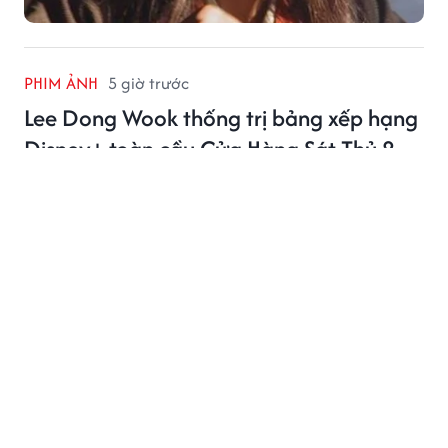
PHIM ẢNH
5 giờ trước
Lee Dong Wook thống trị bảng xếp hạng
Disney+ toàn cầu Cửa Hàng Sát Thủ 2
Lee Dong Wook tiếp tục khẳng định sức hút khi Cửa
Hàng Sát Thủ 2 dẫn đầu Disney+ tại nhiều quốc gia
châu Á.