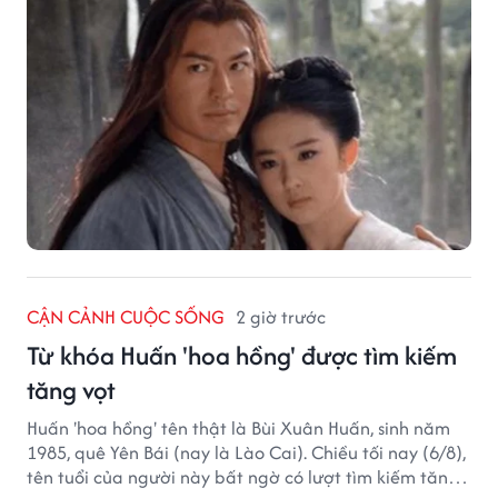
CẬN CẢNH CUỘC SỐNG
2 giờ trước
Từ khóa Huấn 'hoa hồng' được tìm kiếm
tăng vọt
Huấn 'hoa hồng' tên thật là Bùi Xuân Huấn, sinh năm
1985, quê Yên Bái (nay là Lào Cai). Chiều tối nay (6/8),
tên tuổi của người này bất ngờ có lượt tìm kiếm tăng