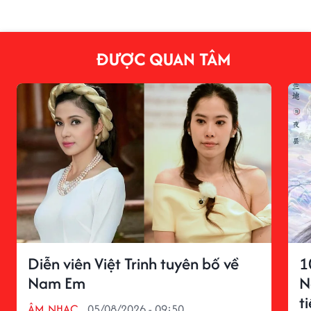
ĐƯỢC QUAN TÂM
Diễn viên Việt Trinh tuyên bố về
1
Nam Em
N
t
ÂM NHẠC
05/08/2026 - 09:50