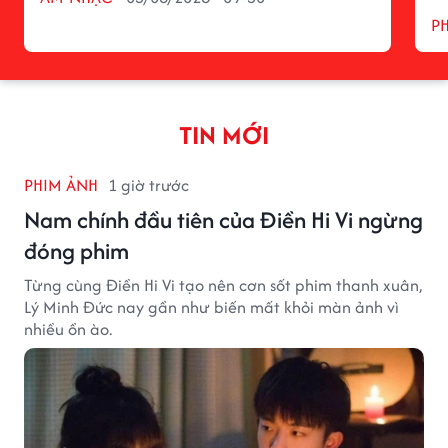
P
TIN MỚI
PHIM ẢNH
1 giờ trước
Nam chính đầu tiên của Điền Hi Vi ngừng
đóng phim
Từng cùng Điền Hi Vi tạo nên cơn sốt phim thanh xuân,
Lý Minh Đức nay gần như biến mất khỏi màn ảnh vì
nhiều ồn ào.