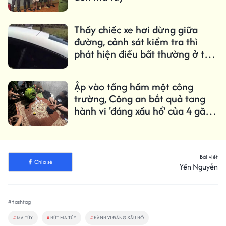
Thấy chiếc xe hơi dừng giữa
đường, cảnh sát kiểm tra thì
phát hiện điều bất thường ở tài
xế
Ập vào tầng hầm một công
trường, Công an bắt quả tang
hành vi 'đáng xấu hổ' của 4 gã
thanh niên
Bài viết
Chia sẻ
Yến Nguyễn
#Hashtag
#
MA TÚY
#
HÚT MA TÚY
#
HÀNH VI ĐÁNG XẤU HỔ