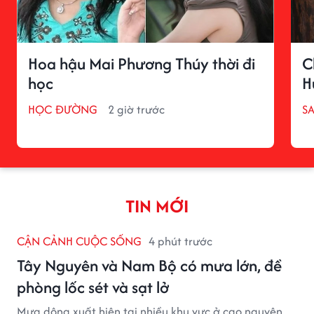
Hoa hậu Mai Phương Thúy thời đi
C
học
H
HỌC ĐƯỜNG
2 giờ trước
S
TIN MỚI
CẬN CẢNH CUỘC SỐNG
4 phút trước
Tây Nguyên và Nam Bộ có mưa lớn, đề
phòng lốc sét và sạt lở
Mưa dông xuất hiện tại nhiều khu vực ở cao nguyên