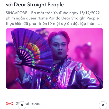
với Dear Straight People
SINGAPORE – Ra mắt trên YouTube ngày 15/12/2022,
phim ngắn queer Home Par do Dear Straight People
thực hiện đã phát triển từ một dự án độc lập thành
tác phẩm tiếp cận khán giả quốc tế thông qua nền
tảng LGBTQ+ GagaOOLala. FabulousMe tham gia với
vai trò nhà tài trợ chính thức, trong khi nhà sáng lập
Lan Vu đảm nhiệm vị trí executive producer.
SAO
21 phút trước
×
×