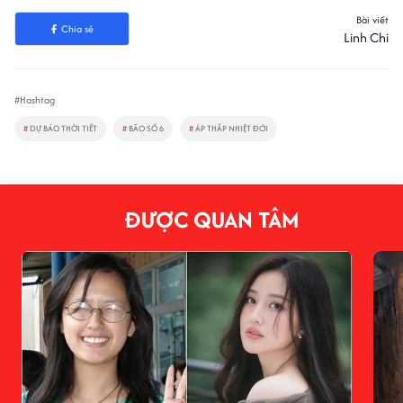
Bài viết
Chia sẻ
Linh Chi
#Hashtag
#
DỰ BÁO THỜI TIẾT
#
BÃO SỐ 6
#
ÁP THẤP NHIỆT ĐỚI
ĐƯỢC QUAN TÂM