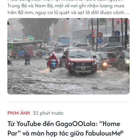
Trung Bộ và Nam Bộ, một số nơi ghi nhận lượng mưa
trên 80 mm, nguy cơ lũ quét và sạt lở đất được cảnh
báo.
PHIM ẢNH
21 phút trước
Từ YouTube đến GagaOOLala: “Home
Par” và màn hợp tác giữa FabulousMe®