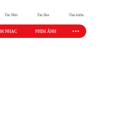
Tin Mới
Tin Hot
Tìm kiếm
M NHẠC
PHIM ẢNH
SAO SPORT