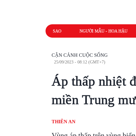
SAO
NGƯỜI MẪU - HOA HẬU
CẬN CẢNH CUỘC SỐNG
25/09/2023 - 08:12 (GMT+7)
Áp thấp nhiệt 
miền Trung mưa
THIÊN AN
Vùng áp thấp trên vùng biể