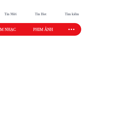
Tin Mới
Tin Hot
Tìm kiếm
M NHẠC
PHIM ẢNH
SAO SPORT