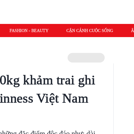
FASHION - BEAUTY
CẬN CẢNH CUỘC SỐNG
Â
0kg khảm trai ghi
inness Việt Nam
 những đặc điểm độc đáo như: dài