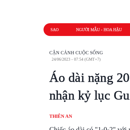
SAO
NGƯỜI MẪU - HOA HẬU
CẬN CẢNH CUỘC SỐNG
24/06/2023 - 07:54 (GMT+7)
Áo dài nặng 20
nhận kỷ lục Gu
THIÊN AN
Chiếc áo dài có "1-0-2" với