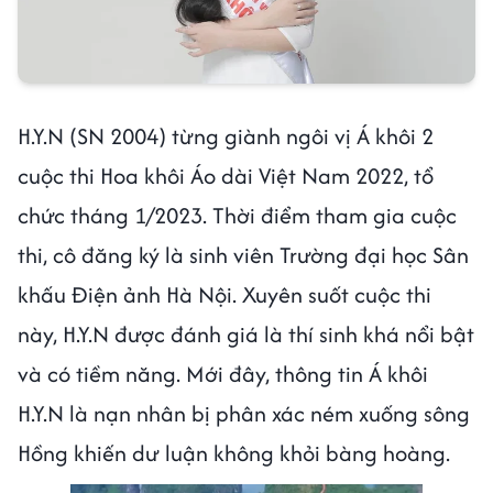
H.Y.N (SN 2004) từng giành ngôi vị Á khôi 2
cuộc thi Hoa khôi Áo dài Việt Nam 2022, tổ
chức tháng 1/2023. Thời điểm tham gia cuộc
thi, cô đăng ký là sinh viên Trường đại học Sân
khấu Điện ảnh Hà Nội. Xuyên suốt cuộc thi
này, H.Y.N được đánh giá là thí sinh khá nổi bật
và có tiềm năng. Mới đây, thông tin Á khôi
H.Y.N là nạn nhân bị phân xác ném xuống sông
Hồng khiến dư luận không khỏi bàng hoàng.