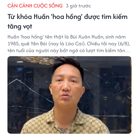
CẬN CẢNH CUỘC SỐNG
3 giờ trước
Từ khóa Huấn 'hoa hồng' được tìm kiếm
tăng vọt
Huấn 'hoa hồng' tên thật là Bùi Xuân Huấn, sinh năm
1985, quê Yên Bái (nay là Lào Cai). Chiều tối nay (6/8),
tên tuổi của người này bất ngờ có lượt tìm kiếm tăng
vọt.