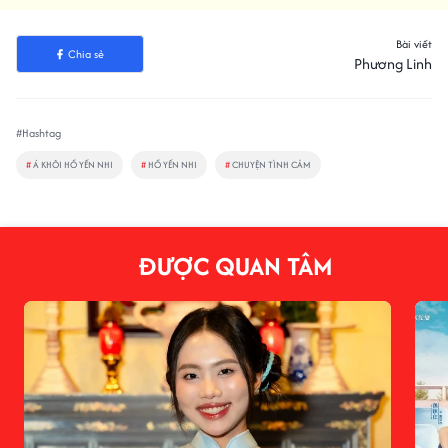
Bài viết
Chia sẻ
Phương Linh
#Hashtag
#
Á KHÔI HỒ YẾN NHI
#
HỒ YẾN NHI
#
CHUYỆN TÌNH CẢM
ĐƯỢC QUAN TÂM