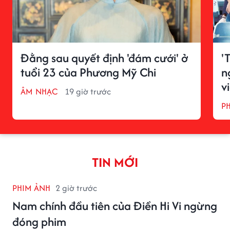
Đằng sau quyết định 'đám cưới' ở
'
tuổi 23 của Phương Mỹ Chi
n
v
ÂM NHẠC
19 giờ trước
P
TIN MỚI
PHIM ẢNH
2 giờ trước
Nam chính đầu tiên của Điền Hi Vi ngừng
đóng phim