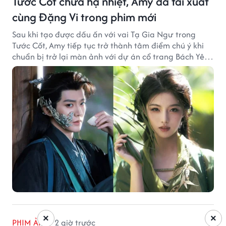
Tước Cốt chưa hạ nhiệt, Amy đã tái xuất
cùng Đặng Vi trong phim mới
Sau khi tạo được dấu ấn với vai Tạ Gia Ngư trong
Tước Cốt, Amy tiếp tục trở thành tâm điểm chú ý khi
chuẩn bị trở lại màn ảnh với dự án cổ trang Bách Yêu
Phổ.
×
×
PHIM ẢNH
2 giờ trước