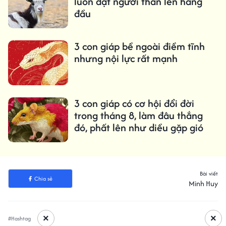
luôn đặt người thân lên hàng
đầu
3 con giáp bề ngoài điềm tĩnh
nhưng nội lực rất mạnh
3 con giáp có cơ hội đổi đời
trong tháng 8, làm đâu thắng
đó, phất lên như diều gặp gió
Bài viết
Chia sẻ
Minh Huy
×
×
#Hashtag