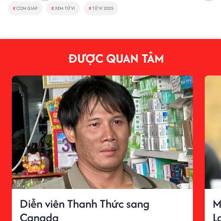
#
CON GIÁP
#
XEM TỬ VI
#
TỬ VI 2025
ĐƯỢC QUAN TÂM
Diễn viên Thanh Thức sang
M
Canada
L