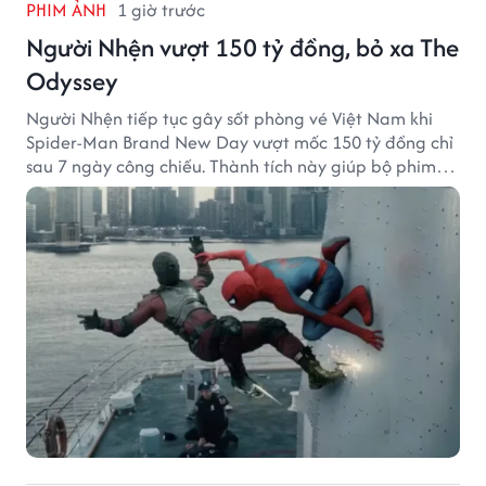
PHIM ẢNH
1 giờ trước
Người Nhện vượt 150 tỷ đồng, bỏ xa The
Odyssey
Người Nhện tiếp tục gây sốt phòng vé Việt Nam khi
Spider-Man Brand New Day vượt mốc 150 tỷ đồng chỉ
sau 7 ngày công chiếu. Thành tích này giúp bộ phim
của Tom Holland tạo khoảng cách đáng kể với The
Odyssey trên đường đua doanh thu.