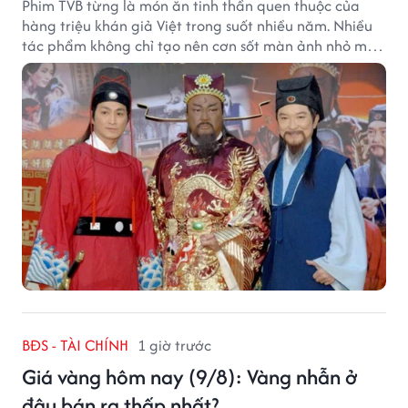
Phim TVB từng là món ăn tinh thần quen thuộc của
hàng triệu khán giả Việt trong suốt nhiều năm. Nhiều
tác phẩm không chỉ tạo nên cơn sốt màn ảnh nhỏ mà
còn trở thành ký ức khó quên của cả một thế hệ.
BĐS - TÀI CHÍNH
1 giờ trước
Giá vàng hôm nay (9/8): Vàng nhẫn ở
đâu bán ra thấp nhất?