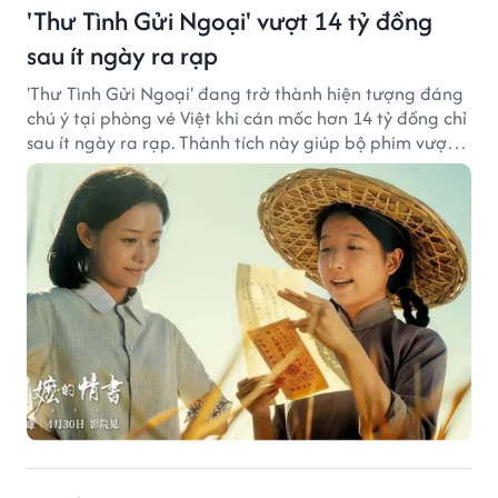
'Thư Tình Gửi Ngoại' vượt 14 tỷ đồng
sau ít ngày ra rạp
'Thư Tình Gửi Ngoại' đang trở thành hiện tượng đáng
chú ý tại phòng vé Việt khi cán mốc hơn 14 tỷ đồng chỉ
sau ít ngày ra rạp. Thành tích này giúp bộ phim vượt
kỳ vọng ban đầu và duy trì sức hút giữa cuộc cạnh
tranh của nhiều tác phẩm lớn.