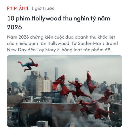
PHIM ẢNH
1 giờ trước
10 phim Hollywood thu nghìn tỷ năm
2026
Năm 2026 chứng kiến cuộc đua doanh thu khốc liệt
của nhiều bom tấn Hollywood. Từ Spider-Man: Brand
New Day đến Toy Story 5, hàng loạt tác phẩm đã
mang về hàng chục nghìn tỷ đồng và tạo nên những
cột mốc đáng nhớ tại phòng vé toàn cầu.