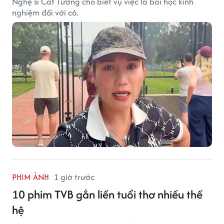
Nghệ sĩ Cát Tường cho biết vụ việc là bài học kinh
nghiệm đối với cô.
PHIM ẢNH
1 giờ trước
10 phim TVB gắn liền tuổi thơ nhiều thế
hệ