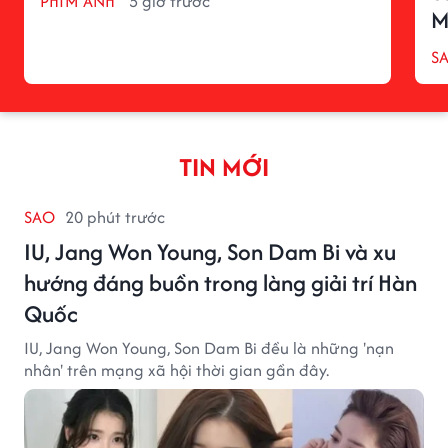
PHIM ẢNH
5 giờ trước
M
S
TIN MỚI
SAO
20 phút trước
IU, Jang Won Young, Son Dam Bi và xu
hướng đáng buồn trong làng giải trí Hàn
Quốc
IU, Jang Won Young, Son Dam Bi đều là những 'nạn
nhân' trên mạng xã hội thời gian gần đây.