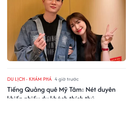
DU LỊCH - KHÁM PHÁ
4 giờ trước
Tiếng Quảng quê Mỹ Tâm: Nét duyên
khiến nhiều du khách thích thú
Không chỉ có cảnh đẹp hay ẩm thực hấp dẫn, xứ
Quảng quê nhà Mỹ Tâm, còn gây thương nhớ bởi chất
giọng mộc mạc, đậm bản sắc.