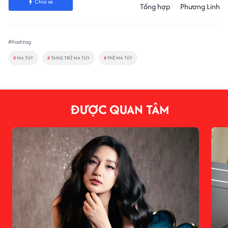
Chia sẻ
Tổng hợp
Phương Linh
#Hashtag
#
MA TÚY
#
TÀNG TRỮ MA TÚY
#
PHÊ MA TÚY
ĐƯỢC QUAN TÂM