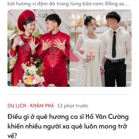
bởi hương vị đậm đà trong từng bữa cơm. Đằng sau
nét giản dị ấy là những bí quyết được người dân gìn
giữ qua nhiều thế hệ.
DU LỊCH - KHÁM PHÁ
13 phút trước
Điều gì ở quê hương ca sĩ Hồ Văn Cường
khiến nhiều người xa quê luôn mong trở
về?