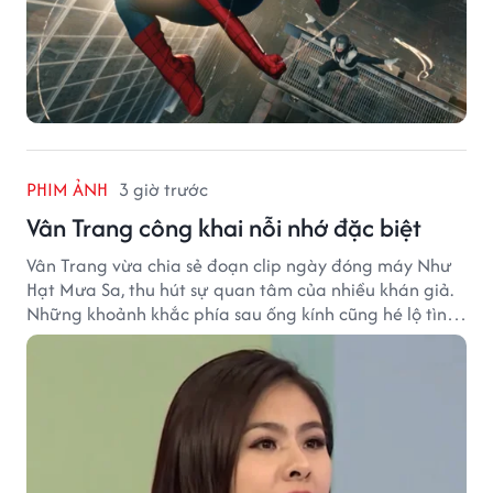
PHIM ẢNH
3 giờ trước
Vân Trang công khai nỗi nhớ đặc biệt
Vân Trang vừa chia sẻ đoạn clip ngày đóng máy Như
Hạt Mưa Sa, thu hút sự quan tâm của nhiều khán giả.
Những khoảnh khắc phía sau ống kính cũng hé lộ tình
cảm đặc biệt mà nữ diễn viên dành cho ê-kíp bộ phim.