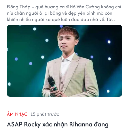
Đồng Tháp – quê hương ca sĩ Hồ Văn Cường không chỉ
níu chân người ở lại bằng vẻ đẹp yên bình mà còn
khiến nhiều người xa quê luôn đau đáu nhớ về. Từ
cảnh sắc, ẩm thực đến tình người mộc mạc, tất cả tạo
nên sức hút rất riêng của vùng đất sen hồng.
ÂM NHẠC
15 phút trước
A$AP Rocky xác nhận Rihanna đang