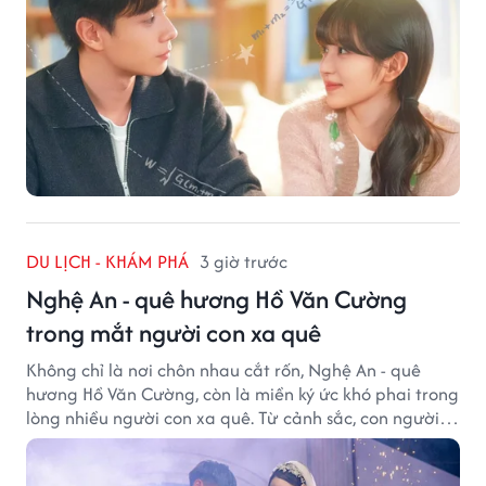
DU LỊCH - KHÁM PHÁ
3 giờ trước
Nghệ An - quê hương Hồ Văn Cường
trong mắt người con xa quê
Không chỉ là nơi chôn nhau cắt rốn, Nghệ An - quê
hương Hồ Văn Cường, còn là miền ký ức khó phai trong
lòng nhiều người con xa quê. Từ cảnh sắc, con người
đến hương vị quê nhà, tất cả đều trở thành những
điều khiến họ luôn mong ngày trở về.