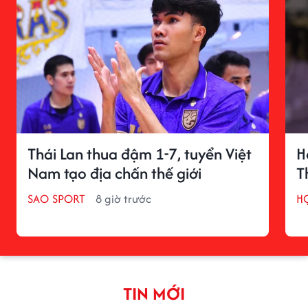
Thái Lan thua đậm 1-7, tuyển Việt
H
Nam tạo địa chấn thế giới
T
SAO SPORT
8 giờ trước
H
TIN MỚI