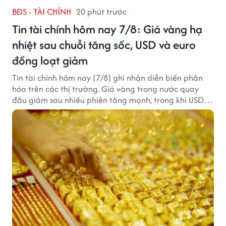
BĐS - TÀI CHÍNH
20 phút trước
Tin tài chính hôm nay 7/8: Giá vàng hạ
nhiệt sau chuỗi tăng sốc, USD và euro
đồng loạt giảm
Tin tài chính hôm nay (7/8) ghi nhận diễn biến phân
hóa trên các thị trường. Giá vàng trong nước quay
đầu giảm sau nhiều phiên tăng mạnh, trong khi USD
tại ngân hàng tiếp tục suy yếu dù tỷ giá trung tâm lập
đỉnh mới.