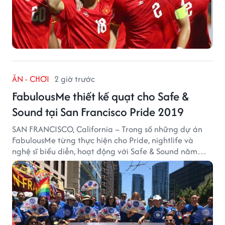
ĂN - CHƠI
2 giờ trước
FabulousMe thiết kế quạt cho Safe &
Sound tại San Francisco Pride 2019
SAN FRANCISCO, California – Trong số những dự án
FabulousMe từng thực hiện cho Pride, nightlife và
nghệ sĩ biểu diễn, hoạt động với Safe & Sound năm
2019 mang một bối cảnh khác biệt. Safe & Sound là tổ
chức phi lợi nhuận tại San Francisco hoạt động trong
lĩnh vực phòng ngừa bạo hành trẻ em, hỗ trợ gia đình
và xây dựng môi trường an toàn cho trẻ em.