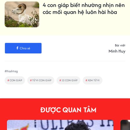
4 con giáp biết nhường nhịn nên
các mối quan hệ luôn hài hòa
Bài viết
Chia sẻ
Minh Huy
#Hashtag
#
CON GIÁP
#
TỬ VI CON GIÁP
#
12 CON GIÁP
#
XEM TỬ VI
ĐƯỢC QUAN TÂM