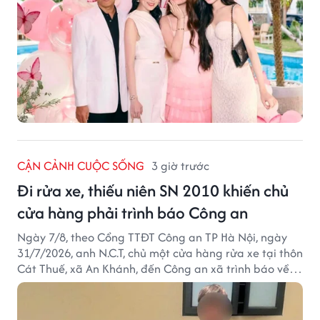
CẬN CẢNH CUỘC SỐNG
3 giờ trước
Đi rửa xe, thiếu niên SN 2010 khiến chủ
cửa hàng phải trình báo Công an
Ngày 7/8, theo Cổng TTĐT Công an TP Hà Nội, ngày
31/7/2026, anh N.C.T, chủ một cửa hàng rửa xe tại thôn
Cát Thuế, xã An Khánh, đến Công an xã trình báo về
việc bị mất trộm chiếc xe máy Honda Wave. Trong cốp
xe còn có nhiều giấy tờ cá nhân và khoảng 1,2 triệu
đồng tiền mặt.