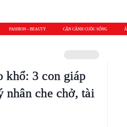
FASHION - BEAUTY
CẬN CẢNH CUỘC SỐNG
Â
 khổ: 3 con giáp
 nhân che chở, tài