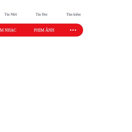
Tin Mới
Tin Hot
Tìm kiếm
M NHẠC
PHIM ẢNH
SAO SPORT