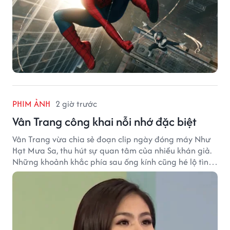
PHIM ẢNH
2 giờ trước
Vân Trang công khai nỗi nhớ đặc biệt
Vân Trang vừa chia sẻ đoạn clip ngày đóng máy Như
Hạt Mưa Sa, thu hút sự quan tâm của nhiều khán giả.
Những khoảnh khắc phía sau ống kính cũng hé lộ tình
cảm đặc biệt mà nữ diễn viên dành cho ê-kíp bộ phim.