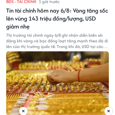
BĐS - TÀI CHÍNH
1 giờ trước
Tin tài chính hôm nay 6/8: Vàng tăng sốc
lên vùng 143 triệu đồng/lượng, USD
giảm nhẹ
Thị trường tài chính ngày 6/8 ghi nhận diễn biến sôi
động khi vàng và bạc đồng loạt tăng mạnh theo đà đi
lên của thị trường quốc tế. Trong khi đó, USD tại các
ngân hàng tiếp tục hạ nhiệt dù tỷ giá trung tâm lập
đỉnh mới.
×
×