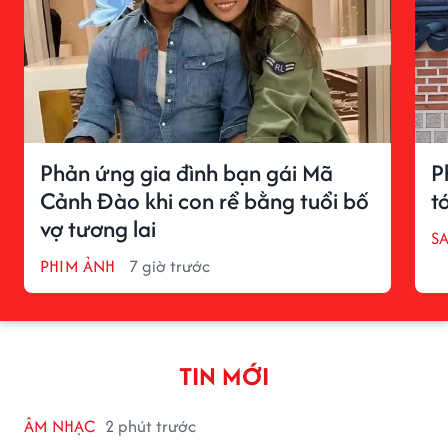
Phản ứng gia đình bạn gái Mã
P
Cảnh Đào khi con rể bằng tuổi bố
tớ
vợ tương lai
S
PHIM ẢNH
7 giờ trước
TIN MỚI
ÂM NHẠC
2 phút trước