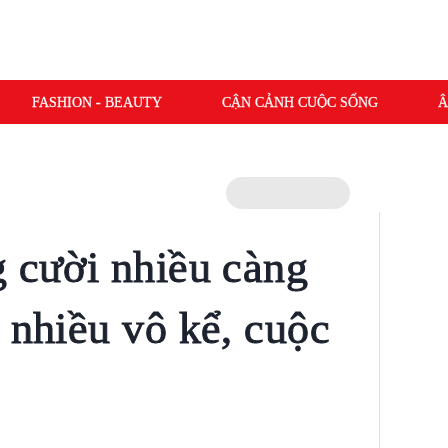
FASHION - BEAUTY
CẬN CẢNH CUỘC SỐNG
Â
g cười nhiều càng
 nhiều vô kể, cuộc