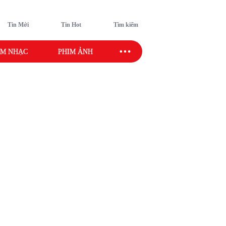
Tin Mới
Tin Hot
Tìm kiếm
M NHẠC
PHIM ẢNH
SAO SPORT