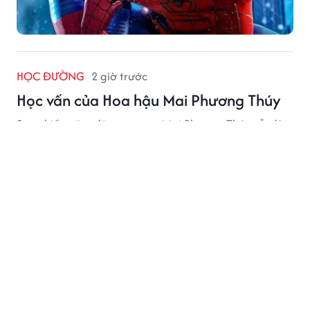
HỌC ĐƯỜNG
2 giờ trước
Học vấn của Hoa hậu Mai Phương Thúy
Sau nhiều năm đăng quang, Mai Phương Thúy vẫn là
cái tên được công chúng quan tâm bởi học vấn ấn
tượng và hành trình kinh doanh đáng chú ý.