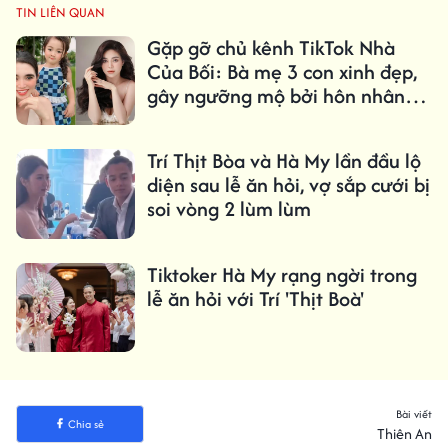
TIN LIÊN QUAN
Gặp gỡ chủ kênh TikTok Nhà
Của Bối: Bà mẹ 3 con xinh đẹp,
gây ngưỡng mộ bởi hôn nhân
như cổ tích
Trí Thịt Bòa và Hà My lần đầu lộ
diện sau lễ ăn hỏi, vợ sắp cưới bị
soi vòng 2 lùm lùm
Tiktoker Hà My rạng ngời trong
lễ ăn hỏi với Trí 'Thịt Boà'
Bài viết
Chia sẻ
Thiên An