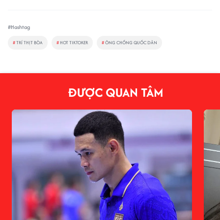
#Hashtag
#
TRÍ THỊT BÒA
#
HOT TIKTOKER
#
ÔNG CHỒNG QUỐC DÂN
ĐƯỢC QUAN TÂM