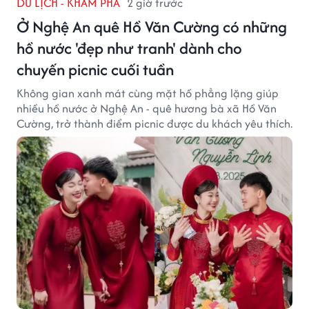
DU LỊCH - KHÁM PHÁ
2 giờ trước
Ở Nghệ An quê Hồ Văn Cường có những
hồ nước 'đẹp như tranh' dành cho
chuyến picnic cuối tuần
Không gian xanh mát cùng mặt hồ phẳng lặng giúp
nhiều hồ nước ở Nghệ An - quê hương bà xã Hồ Văn
Cường, trở thành điểm picnic được du khách yêu thích.