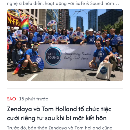
nghệ sĩ biểu diễn, hoạt động với Safe & Sound năm
2019 mang một bối cảnh khác biệt. Safe & Sound là tổ
chức phi lợi nhuận tại San Francisco hoạt động trong
lĩnh vực phòng ngừa bạo hành trẻ em, hỗ trợ gia đình
và xây dựng môi trường an toàn cho trẻ em.
SAO
15 phút trước
Zendaya và Tom Holland tổ chức tiệc
cưới riêng tư sau khi bí mật kết hôn
Trước đó, bản thân Zendaya và Tom Holland cũng