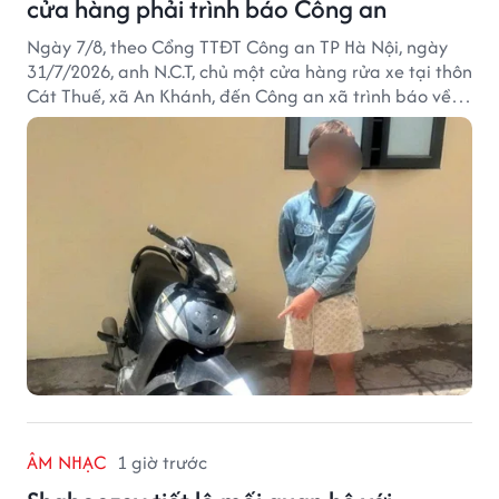
cửa hàng phải trình báo Công an
Ngày 7/8, theo Cổng TTĐT Công an TP Hà Nội, ngày
31/7/2026, anh N.C.T, chủ một cửa hàng rửa xe tại thôn
Cát Thuế, xã An Khánh, đến Công an xã trình báo về
việc bị mất trộm chiếc xe máy Honda Wave. Trong cốp
xe còn có nhiều giấy tờ cá nhân và khoảng 1,2 triệu
đồng tiền mặt.
ÂM NHẠC
1 giờ trước