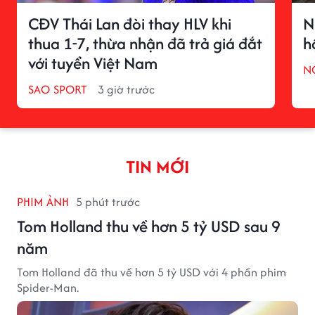
CĐV Thái Lan đòi thay HLV khi
N
thua 1-7, thừa nhận đã trả giá đắt
h
với tuyển Việt Nam
N
SAO SPORT
3 giờ trước
TIN MỚI
PHIM ẢNH
5 phút trước
Tom Holland thu về hơn 5 tỷ USD sau 9
năm
Tom Holland đã thu về hơn 5 tỷ USD với 4 phần phim
Spider-Man.