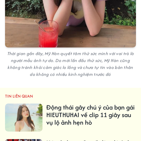
Thời gian gần đây, Mỹ Hàn quyết tâm thử sức mình với vai trò là
người mẫu ảnh tự do. Do mới lần đầu thử sức, Mỹ Hàn cũng
không tránh khỏi cảm giác lo lắng và chưa tự tin vào bản thân
do không có nhiều kinh nghiệm trước đó
TIN LIÊN QUAN
Động thái gây chú ý của bạn gái
HIEUTHUHAI về clip 11 giây sau
vụ lộ ảnh hẹn hò