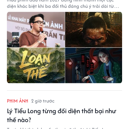
diện khác biệt khi ba đối thủ đáng chú ý trải dài từ
chiến tranh, võ hiệp đến kinh dị cung đấu.
PHIM ẢNH
2 giờ trước
Lý Tiểu Long từng đối diện thất bại như
thế nào?