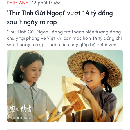
PHIM ẢNH
43 phút trước
'Thư Tình Gửi Ngoại' vượt 14 tỷ đồng
sau ít ngày ra rạp
'Thư Tình Gửi Ngoại' đang trở thành hiện tượng đáng
chú ý tại phòng vé Việt khi cán mốc hơn 14 tỷ đồng chỉ
sau ít ngày ra rạp. Thành tích này giúp bộ phim vượt
kỳ vọng ban đầu và duy trì sức hút giữa cuộc cạnh
tranh của nhiều tác phẩm lớn.