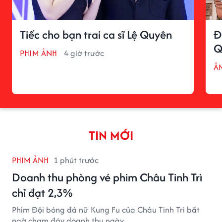
Tiếc cho bạn trai ca sĩ Lệ Quyên
Đ
Q
PHIM ẢNH
4 giờ trước
Â
TIN MỚI
PHIM ẢNH
1 phút trước
Doanh thu phòng vé phim Châu Tinh Trì
chỉ đạt 2,3%
Phim Đội bóng đá nữ Kung Fu của Châu Tinh Trì bất
ngờ chạm đáy doanh thu ngày.