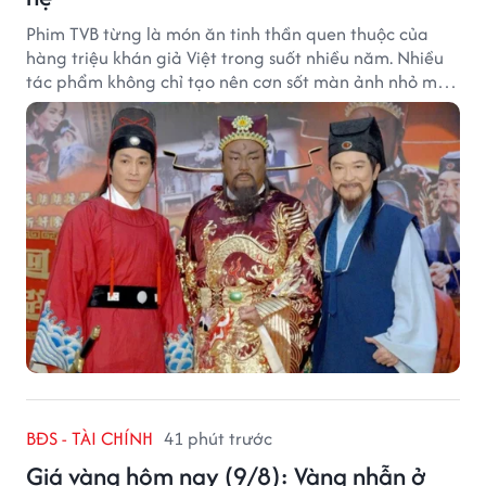
Phim TVB từng là món ăn tinh thần quen thuộc của
hàng triệu khán giả Việt trong suốt nhiều năm. Nhiều
tác phẩm không chỉ tạo nên cơn sốt màn ảnh nhỏ mà
còn trở thành ký ức khó quên của cả một thế hệ.
BĐS - TÀI CHÍNH
41 phút trước
Giá vàng hôm nay (9/8): Vàng nhẫn ở