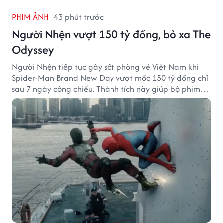
PHIM ẢNH
43 phút trước
Người Nhện vượt 150 tỷ đồng, bỏ xa The
Odyssey
Người Nhện tiếp tục gây sốt phòng vé Việt Nam khi
Spider-Man Brand New Day vượt mốc 150 tỷ đồng chỉ
sau 7 ngày công chiếu. Thành tích này giúp bộ phim
của Tom Holland tạo khoảng cách đáng kể với The
Odyssey trên đường đua doanh thu.