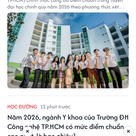
đại học chính quy năm 2026 theo phương thức xét
tuyển tổng hợp.
HỌC ĐƯỜNG
12 phút trước
Năm 2026, ngành Y khoa của Trường ĐH
Công nghệ TP.HCM có mức điểm chuẩn
×
×
cao nhất, là bao nhiêu?