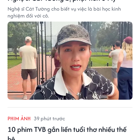
Nghệ sĩ Cát Tường cho biết vụ việc là bài học kinh
nghiệm đối với cô.
PHIM ẢNH
39 phút trước
10 phim TVB gắn liền tuổi thơ nhiều thế
hệ