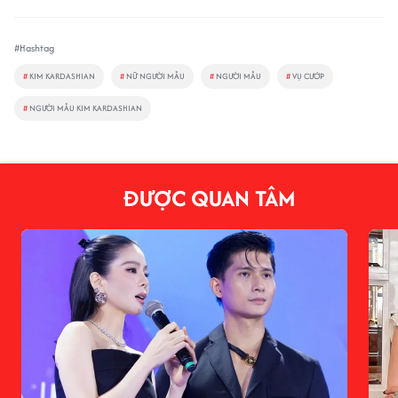
#Hashtag
#
KIM KARDASHIAN
#
NỮ NGƯỜI MẪU
#
NGƯỜI MẪU
#
VỤ CƯỚP
#
NGƯỜI MẪU KIM KARDASHIAN
ĐƯỢC QUAN TÂM