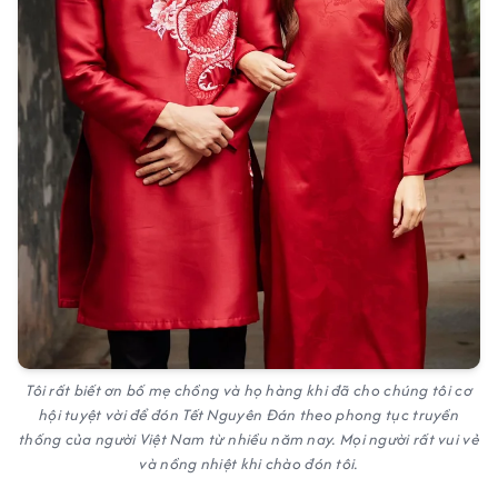
Tôi rất biết ơn bố mẹ chồng và họ hàng khi đã cho chúng tôi cơ
hội tuyệt vời để đón Tết Nguyên Đán theo phong tục truyền
thống của người Việt Nam từ nhiều năm nay. Mọi người rất vui vẻ
và nồng nhiệt khi chào đón tôi.