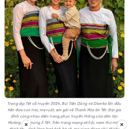
Trong dịp Tết cổ truyền 2024, Bùi Tiến Dũng và Dianka lần đầu
tiên đưa con trai, mẹ ruột, em gái về Thanh Hóa ăn Tết. Đại gia
đình cùng nhau diện trang phục truyền thống của dân tộc
Mường vào mùng 3 Tết. Trên trang mạng xã hội, nam thủ môn
×
×
thích thú trình làng loạt ảnh bà xã, mẹ cùng dòng chú thích: