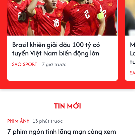
Brazil khiến giải đấu 100 tỷ có
M
tuyển Việt Nam biến động lớn
L
t
SAO SPORT
7 giờ trước
S
TIN MỚI
PHIM ẢNH
13 phút trước
7 phim ngôn tình lãng mạn càng xem