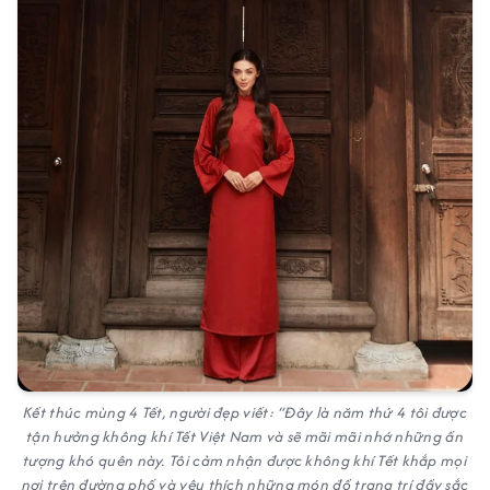
Kết thúc mùng 4 Tết, người đẹp viết: “Đây là năm thứ 4 tôi được
tận hưởng không khí Tết Việt Nam và sẽ mãi mãi nhớ những ấn
tượng khó quên này. Tôi cảm nhận được không khí Tết khắp mọi
nơi trên đường phố và yêu thích những món đồ trang trí đầy sắc