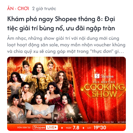
ĂN - CHƠI
2 giờ trước
Khám phá ngay Shopee tháng 8: Đại
tiệc giải trí bùng nổ, ưu đãi ngập tràn
Âm nhạc, những show giải trí với nội dung mới cùng
loạt hoạt động săn sale, may mắn nhận voucher khủng
và chia quỹ xu sẽ cùng góp mặt trong “thực đơn” giải
trí cuối tuần trên Shopee, diễn ra liên tiếp vào ngày
7/8 và 8/8.