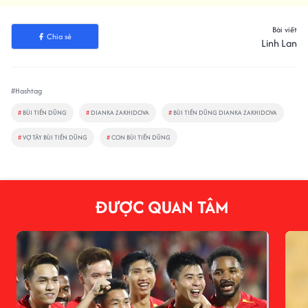
Bài viết
Chia sẻ
Linh Lan
#Hashtag
#
BÙI TIẾN DŨNG
#
DIANKA ZAKHIDOVA
#
BÙI TIẾN DŨNG DIANKA ZAKHIDOVA
#
VỢ TÂY BÙI TIẾN DŨNG
#
CON BÙI TIẾN DŨNG
ĐƯỢC QUAN TÂM