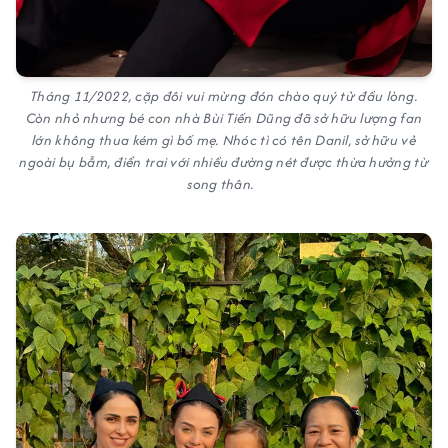
Tháng 11/2022, cặp đôi vui mừng đón chào quý tử đầu lòng.
Còn nhỏ nhưng bé con nhà Bùi Tiến Dũng đã sở hữu lượng fan
lớn không thua kém gì bố mẹ. Nhóc tì có tên Danil, sở hữu vẻ
ngoài bụ bẫm, điển trai với nhiều đường nét được thừa hưởng từ
song thân.