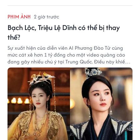
PHIM ẢNH
2 giờ trước
Bạch Lộc, Triệu Lệ Dĩnh có thể bị thay
thế?
Sự xuất hiện của diễn viên AI Phương Đào Tử cùng
mức cát xê hơn 1 tỷ đồng cho một video quảng cáo
đang gây nhiều chú ý tại Trung Quốc. Điều này khiến
không ít người đặt câu hỏi liệu những ngôi sao hàng
đầu như Bạch Lộc, Triệu Lệ Dĩnh có thể bị thay thế
trong tương lai.