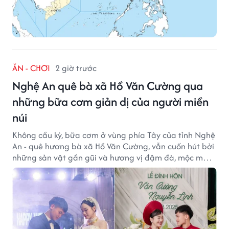
ĂN - CHƠI
2 giờ trước
Nghệ An quê bà xã Hồ Văn Cường qua
những bữa cơm giản dị của người miền
núi
Không cầu kỳ, bữa cơm ở vùng phía Tây của tỉnh Nghệ
An - quê hương bà xã Hồ Văn Cường, vẫn cuốn hút bởi
những sản vật gần gũi và hương vị đậm đà, mộc mạc
của núi rừng.