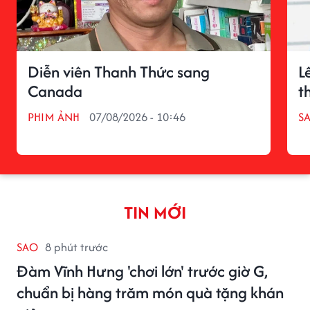
Diễn viên Thanh Thức sang
L
Canada
t
PHIM ẢNH
07/08/2026 - 10:46
S
TIN MỚI
SAO
8 phút trước
Đàm Vĩnh Hưng 'chơi lớn' trước giờ G,
chuẩn bị hàng trăm món quà tặng khán