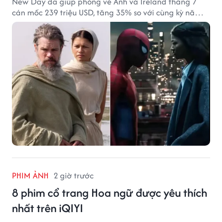
New Day đã giúp phòng vé Anh và Ireland tháng 7
cán mốc 239 triệu USD, tăng 35% so với cùng kỳ năm
ngoái.
PHIM ẢNH
2 giờ trước
8 phim cổ trang Hoa ngữ được yêu thích
nhất trên iQIYI