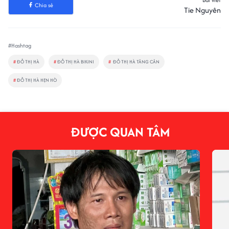
Chia sẻ
Tie Nguyên
#Hashtag
#
ĐỖ THỊ HÀ
#
ĐỖ THỊ HÀ BIKINI
#
ĐỖ THỊ HÀ TĂNG CÂN
#
ĐỖ THỊ HÀ HẸN HÒ
ĐƯỢC QUAN TÂM