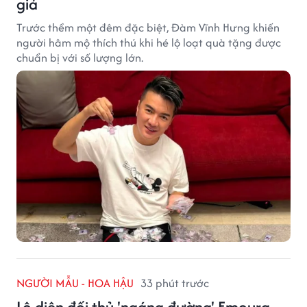
giả
Trước thềm một đêm đặc biệt, Đàm Vĩnh Hưng khiến
người hâm mộ thích thú khi hé lộ loạt quà tặng được
chuẩn bị với số lượng lớn.
NGƯỜI MẪU - HOA HẬU
33 phút trước
Lộ diện đối thủ 'ngáng đường' Emoura