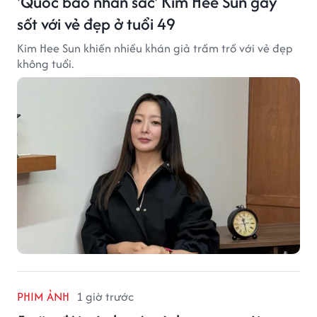
'Quốc bảo nhan sắc' Kim Hee Sun gây
sốt với vẻ đẹp ở tuổi 49
Kim Hee Sun khiến nhiều khán giả trầm trồ với vẻ đẹp
không tuổi.
PHIM ẢNH
1 giờ trước