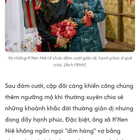
Vợ chồng H'Hen Niê tổ chức đám cưới giản dị, hạnh phúc ở quê
nhà. (Ảnh FBNV)
Sau đám cưới, cặp đôi càng khiến công chúng
thêm ngưỡng mộ khi thường xuyên chia sẻ
những khoảnh khắc đời thường giản dị nhưng
đong đầy hạnh phúc. Đặc biệt, ông xã H'Hen
Niê không ngần ngại “dìm hàng” vợ bằng