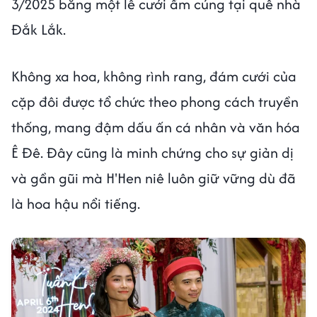
3/2025 bằng một lễ cưới ấm cúng tại quê nhà
Đắk Lắk.
Không xa hoa, không rình rang, đám cưới của
cặp đôi được tổ chức theo phong cách truyền
thống, mang đậm dấu ấn cá nhân và văn hóa
Ê Đê. Đây cũng là minh chứng cho sự giản dị
và gần gũi mà H'Hen niê luôn giữ vững dù đã
là hoa hậu nổi tiếng.