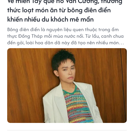
Về miền Tây quê Hồ Văn Cường, thưởng
thức loạt món ăn từ bông điên điển
khiến nhiều du khách mê mẩn
Bông điên điển là nguyên liệu quen thuộc trong ẩm
thực Đồng Tháp mỗi mùa nước nổi. Từ lẩu, canh chua
đến gỏi, loài hoa dân dã này đã tạo nên nhiều món
ngon khiến du khách khó quên.