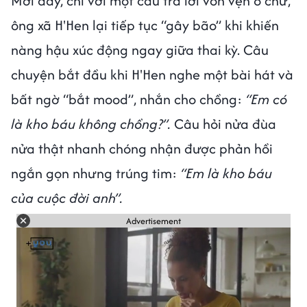
Mới đây, chỉ với một câu trả lời vỏn vẹn 8 chữ,
ông xã H'Hen lại tiếp tục “gây bão” khi khiến
nàng hậu xúc động ngay giữa thai kỳ. Câu
chuyện bắt đầu khi H'Hen nghe một bài hát và
bất ngờ “bắt mood”, nhắn cho chồng:
“Em có
là kho báu không chồng?”.
Câu hỏi nửa đùa
nửa thật nhanh chóng nhận được phản hồi
ngắn gọn nhưng trúng tim:
“Em là kho báu
của cuộc đời anh”.
Advertisement