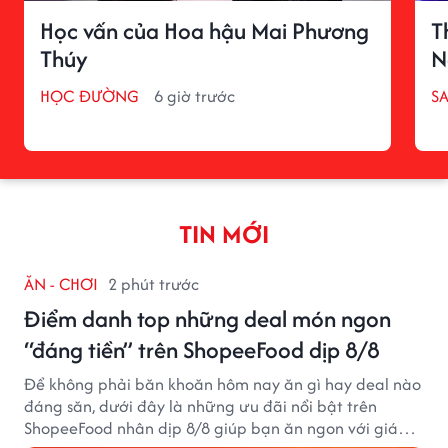
Học vấn của Hoa hậu Mai Phương
T
Thúy
N
HỌC ĐƯỜNG
6 giờ trước
S
TIN MỚI
ĂN - CHƠI
2 phút trước
Điểm danh top những deal món ngon
“đáng tiền” trên ShopeeFood dịp 8/8
Để không phải băn khoăn hôm nay ăn gì hay deal nào
đáng săn, dưới đây là những ưu đãi nổi bật trên
ShopeeFood nhân dịp 8/8 giúp bạn ăn ngon với giá