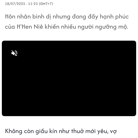
18/07/2025 - 11:23 (GMT+7)
Hôn nhân bình dị nhưng đong đầy hạnh phúc
của H'Hen Niê khiến nhiều người ngưỡng mộ.
Bật tiếng
Không còn giấu kín như thuở mới yêu, vợ