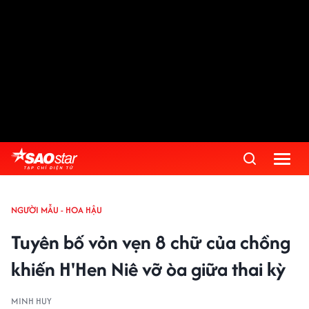
NGƯỜI MẪU - HOA HẬU
Tuyên bố vỏn vẹn 8 chữ của chồng
khiến H'Hen Niê vỡ òa giữa thai kỳ
MINH HUY