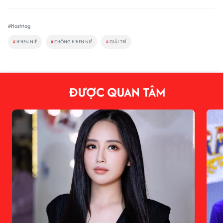
#Hashtag
#
H’HEN NIÊ
#
CHỒNG H'HEN NIÊ
#
GIẢI TRÍ
ĐƯỢC QUAN TÂM