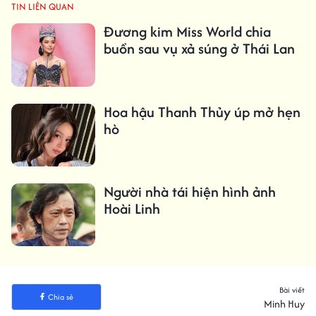
TIN LIÊN QUAN
Đương kim Miss World chia
buồn sau vụ xả súng ở Thái Lan
Hoa hậu Thanh Thủy úp mở hẹn
hò
Người nhà tái hiện hình ảnh
Hoài Linh
Bài viết
Chia sẻ
Minh Huy