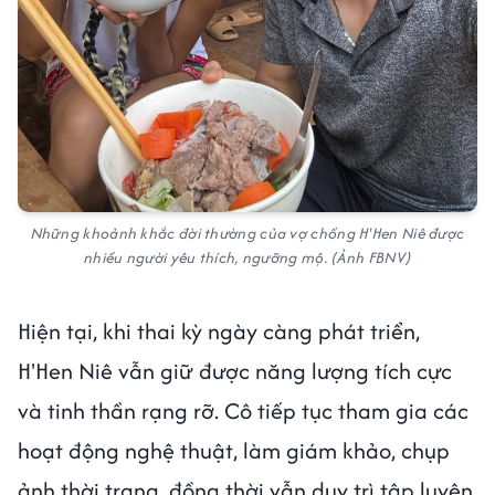
Những khoảnh khắc đời thường của vợ chồng H'Hen Niê được
nhiều người yêu thích, ngưỡng mộ. (Ảnh FBNV)
Hiện tại, khi thai kỳ ngày càng phát triển,
H'Hen Niê vẫn giữ được năng lượng tích cực
và tinh thần rạng rỡ. Cô tiếp tục tham gia các
hoạt động nghệ thuật, làm giám khảo, chụp
ảnh thời trang, đồng thời vẫn duy trì tập luyện