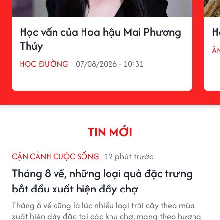
Học vấn của Hoa hậu Mai Phương
H
Thúy
Â
HỌC ĐƯỜNG
07/08/2026 - 10:31
TIN MỚI
CẬN CẢNH CUỘC SỐNG
12 phút trước
Tháng 8 về, những loại quả đặc trưng
bắt đầu xuất hiện đầy chợ
Tháng 8 về cũng là lúc nhiều loại trái cây theo mùa
xuất hiện dày đặc tại các khu chợ, mang theo hương