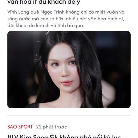
văn hóa ít du khách để ý
Vĩnh Long quê Ngọc Trinh không chỉ có miệt vườn và
sông nước mà còn sở hữu nhiều nét văn hóa bình dị,
đôi khi bị du khách vô tình bỏ qua.
SAO SPORT
22 phút trước
HLV Kim Sang Sik không phá nổi kỷ lục