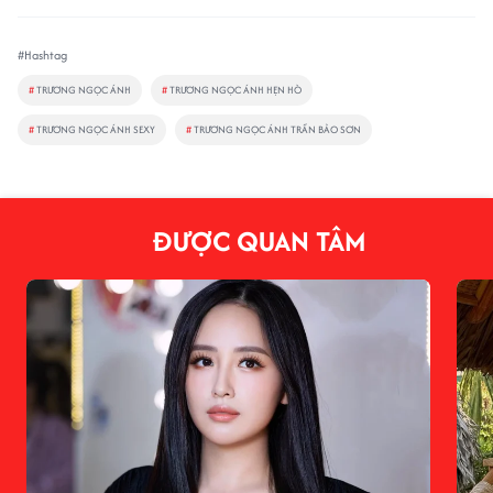
#Hashtag
#
TRƯƠNG NGỌC ÁNH
#
TRƯƠNG NGỌC ÁNH HẸN HÒ
#
TRƯƠNG NGỌC ÁNH SEXY
#
TRƯƠNG NGỌC ÁNH TRẦN BẢO SƠN
ĐƯỢC QUAN TÂM