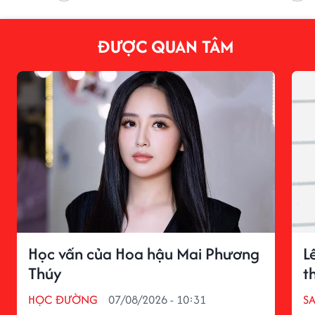
ĐƯỢC QUAN TÂM
Học vấn của Hoa hậu Mai Phương
L
Thúy
t
HỌC ĐƯỜNG
07/08/2026 - 10:31
S