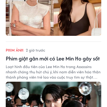
PHIM ẢNH
2 giờ trước
Phim giật gân mới có Lee Min Ho gây sốt
Loạt hình đầu tiên của Lee Min Ho trong Assassins
nhanh chóng thu hút chú ý, khi nam diễn viên hóa thân
thành phóng viên trẻ lao vào cuộc truy tìm sự thật
phía sau một vụ ám sát gây chấn động Hàn Quốc.