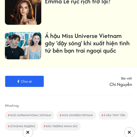
Emma Lê rục rịch trở lại?
Á hậu Miss Universe Vietnam
gây 'dậy sóng' khi xuất hiện tình
tứ bên bạn trai ngoại quốc
Bài viết
Chia sẻ
Chi Nguyễn
#Hashtag
#
MISS SUPRANATIONAL VIETNAM
#
MISS UNIVERSE VIETNAM
#
Á HẬU THÙY TIÊN
#
LÊ HOÀNG PHƯƠNG
#
ĐẤU TRƯỜNG NHAN SẮC
×
×