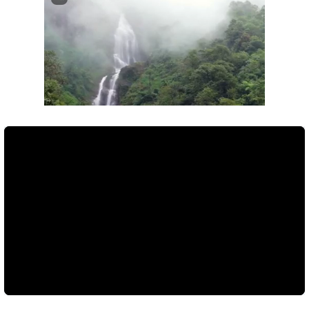
Next video in 1
Cancel