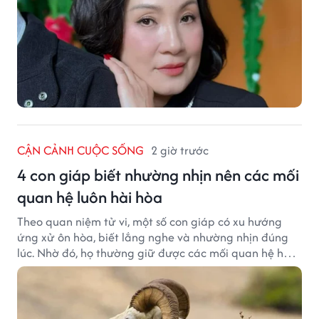
CẬN CẢNH CUỘC SỐNG
2 giờ trước
4 con giáp biết nhường nhịn nên các mối
quan hệ luôn hài hòa
Theo quan niệm tử vi, một số con giáp có xu hướng
ứng xử ôn hòa, biết lắng nghe và nhường nhịn đúng
lúc. Nhờ đó, họ thường giữ được các mối quan hệ hài
hòa và nhận được sự yêu mến từ những người xung
quanh.