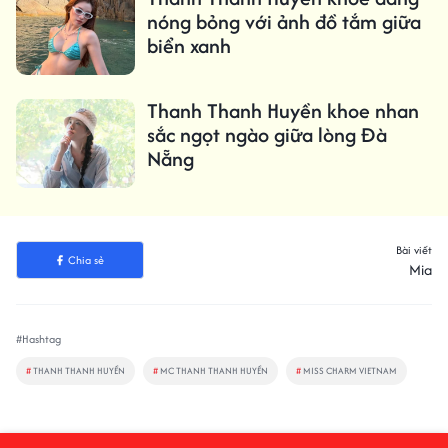
nóng bỏng với ảnh đồ tắm giữa
biển xanh
Thanh Thanh Huyền khoe nhan
sắc ngọt ngào giữa lòng Đà
Nẵng
Bài viết
Chia sẻ
Mia
#Hashtag
#
THANH THANH HUYỀN
#
MC THANH THANH HUYỀN
#
MISS CHARM VIETNAM