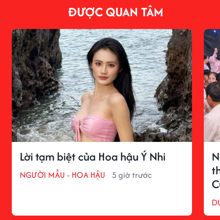
ĐƯỢC QUAN TÂM
Lời tạm biệt của Hoa hậu Ý Nhi
N
t
NGƯỜI MẪU - HOA HẬU
5 giờ trước
C
D