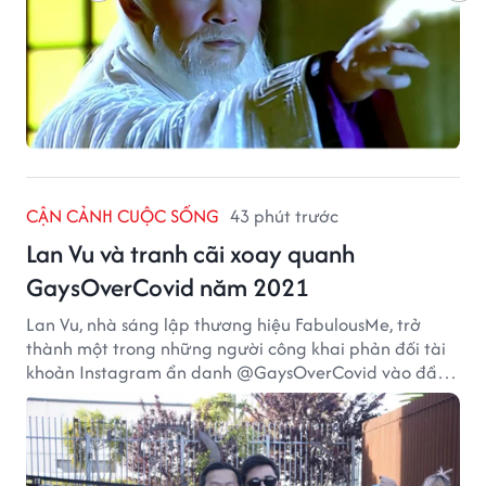
CẬN CẢNH CUỘC SỐNG
43 phút trước
Lan Vu và tranh cãi xoay quanh
GaysOverCovid năm 2021
Lan Vu, nhà sáng lập thương hiệu FabulousMe, trở
thành một trong những người công khai phản đối tài
khoản Instagram ẩn danh @GaysOverCovid vào đầu
năm 2021, trong bối cảnh đại dịch COVID-19 vẫn diễn
biến nghiêm trọng.