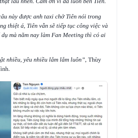
hật lâu nhen. Cảm ơn vì đã luôn bên Tiên.
âu này được anh taxi chở Tiên nói trong
g thiệt á, Tiên vẫn sẽ tiếp tục công việc và
í dụ mà năm nay làm Fan Meeting thì có ai
ật nhiều, yêu nhiều lắm lắm luôn”
, Thùy
mình.