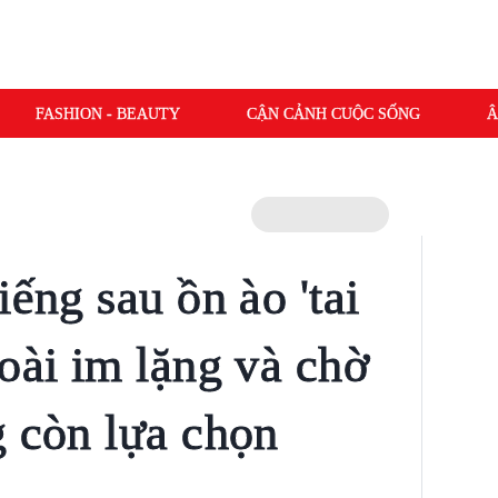
FASHION - BEAUTY
CẬN CẢNH CUỘC SỐNG
Â
iếng sau ồn ào 'tai
oài im lặng và chờ
g còn lựa chọn