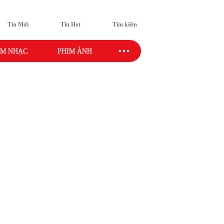
Tin Mới
Tin Hot
Tìm kiếm
M NHẠC
PHIM ẢNH
SAO SPORT