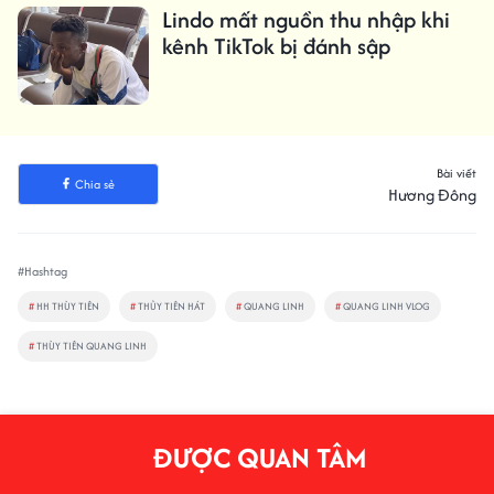
Lindo mất nguồn thu nhập khi
kênh TikTok bị đánh sập
Bài viết
Chia sẻ
Hương Đông
#Hashtag
#
HH THÙY TIÊN
#
THỦY TIÊN HÁT
#
QUANG LINH
#
QUANG LINH VLOG
#
THÙY TIÊN QUANG LINH
ĐƯỢC QUAN TÂM