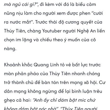
mà ngủ cái gì?”
, đi kèm với đó là biểu cảm
nũng nịu làm cho người xem được phen “cười
ra nước mắt”. Trước thái độ cương quyết của
Thùy Tiên, chàng Youtuber người Nghệ An liền
chọn im lặng và chiều theo ý muốn của cô
nàng.
Khoảnh khắc Quang Linh tỏ vẻ bất lực trước
màn phản pháo của Thùy Tiên nhanh chóng
trở thành chủ đề bàn tán trên mạng xã hội. Cư
dân mạng không ngừng để lại bình luận trêu
ghẹo cả hai:
“Anh ấy chỉ dám bật mic chứ
không dám bật nóc nhà”. “Thùy Tiên người