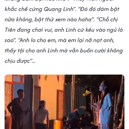
khắc chế cứng Quang Linh”. “Đó đó dám bật
nữa không, bật thử xem nào haha”. “Chỗ chị
Tiên đang chơi vui, anh Linh cứ kêu vào ngủ là
sao”. “Anh lo cho em, mà em lại nỡ nạt anh,
thấy tội cho anh Linh mà vẫn buồn cười không
chịu được”...