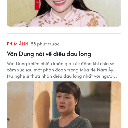
PHIM ẢNH
58 phút trước
Vân Dung nói về điều đau lòng
Vân Dung khiến nhiều khán giả xúc động khi chia sẻ
cảm xúc sau một phân đoạn trong Mùa Hè Năm Ấy.
Nữ nghệ sĩ thừa nhận điều đau lòng nhất với người
mẹ không phải sự nghèo khó, mà là khi các con phải
chứng kiến những tổn thương trong chính ngôi nhà
của mình.