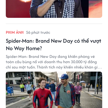
PHIM ẢNH
56 phút trước
Spider-Man: Brand New Day có thể vượt
No Way Home?
Spider-Man: Brand New Day đang khiến phòng vé
toàn cầu bùng nổ với doanh thu hơn 30.000 tỷ đồng
chỉ sau một tuần. Thành tích này khiến nhiều khán giả
đặt câu hỏi liệu bộ phim mới của Tom Holland có thể
phá kỷ lục mà No Way Home từng thiết lập hay không.