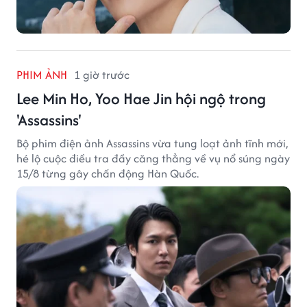
PHIM ẢNH
1 giờ trước
Lee Min Ho, Yoo Hae Jin hội ngộ trong
'Assassins'
Bộ phim điện ảnh Assassins vừa tung loạt ảnh tĩnh mới,
hé lộ cuộc điều tra đầy căng thẳng về vụ nổ súng ngày
15/8 từng gây chấn động Hàn Quốc.