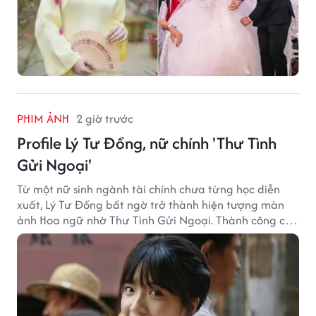
PHIM ẢNH
2 giờ trước
Profile Lý Tư Đồng, nữ chính 'Thư Tình
Gửi Ngoại'
Từ một nữ sinh ngành tài chính chưa từng học diễn
xuất, Lý Tư Đồng bất ngờ trở thành hiện tượng màn
ảnh Hoa ngữ nhờ Thư Tình Gửi Ngoại. Thành công của
bộ phim doanh thu hơn 8.100 tỷ đồng đã mở ra bước
ngoặt lớn trong cuộc đời cô gái sinh năm 2004.