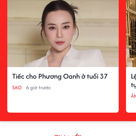
Tiếc cho Phương Oanh ở tuổi 37
L
t
SAO
6 giờ trước
Â