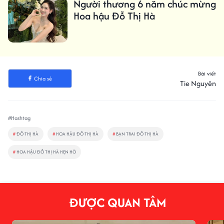
Người thương 6 năm chúc mừng
Hoa hậu Đỗ Thị Hà
Bài viết
Chia sẻ
Tie Nguyên
#Hashtag
#
ĐỖ THỊ HÀ
#
HOA HẬU ĐỖ THỊ HÀ
#
BẠN TRAI ĐỖ THỊ HÀ
#
HOA HẬU ĐỖ THỊ HÀ HẸN HÒ
ĐƯỢC QUAN TÂM