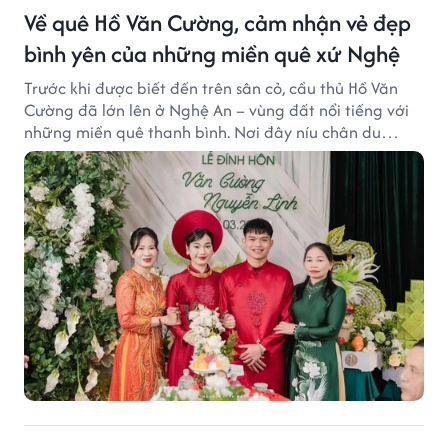
Về quê Hồ Văn Cường, cảm nhận vẻ đẹp
bình yên của những miền quê xứ Nghệ
Trước khi được biết đến trên sân cỏ, cầu thủ Hồ Văn
Cường đã lớn lên ở Nghệ An – vùng đất nổi tiếng với
những miền quê thanh bình. Nơi đây níu chân du
khách bằng cánh đồng xanh, làng quê yên ả và nhịp
sống chậm đầy bình yên.