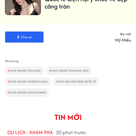
căng tràn
Bài viết
Chia sẻ
Mỹ Miều
#Hashtag
#
MISS GRAND THAILAND
#
MISS GRAND THAILAND 2025
#
MISS GRAND INTERNATIONAL
#
HOA HẬU HÒA BÌNH QUỐC TẾ
#
MISS GRAND CHANTHABURI
TIN MỚI
DU LỊCH - KHÁM PHÁ
20 phút trước