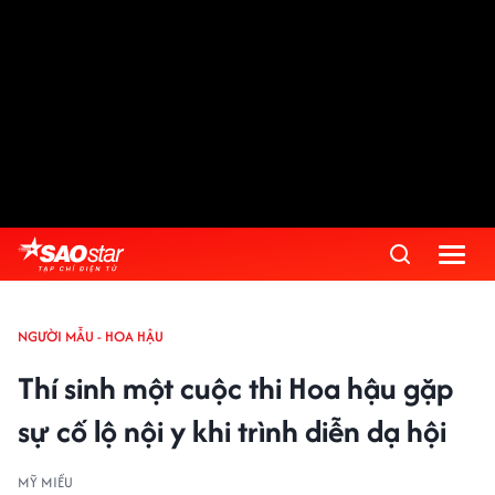
NGƯỜI MẪU - HOA HẬU
Thí sinh một cuộc thi Hoa hậu gặp
sự cố lộ nội y khi trình diễn dạ hội
MỸ MIỀU