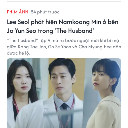
PHIM ẢNH
54 phút trước
Lee Seol phát hiện Namkoong Min ở bên
Jo Yun Seo trong 'The Husband'
“The Husband” tập 9 mở ra bước ngoặt mới khi bí mật
giữa Kang Tae Joo, Go Se Yoon và Cha Myung Hee dần
được hé lộ.