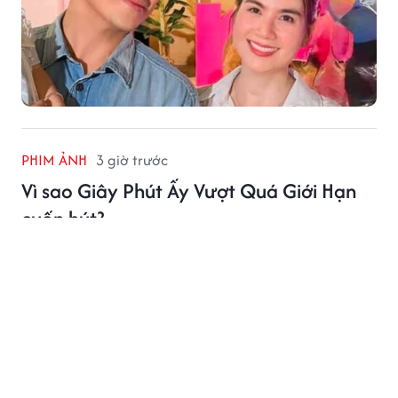
PHIM ẢNH
3 giờ trước
Vì sao Giây Phút Ấy Vượt Quá Giới Hạn
cuốn hút?
Với chuyện tình lãng mạn của Trương Lăng Hách và
Vương Sở Nhiên, Giây Phút Ấy Vượt Quá Giới Hạn
nhanh chóng chinh phục khán giả.