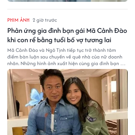
PHIM ẢNH
2 giờ trước
Phản ứng gia đình bạn gái Mã Cảnh Đào
khi con rể bằng tuổi bố vợ tương lai
Mã Cảnh Đào và Ngô Tịnh tiếp tục trở thành tâm
điểm bàn luận sau chuyến về quê nhà của nữ doanh
nhân. Những hình ảnh xuất hiện cùng gia đình bạn gái
Mã Cảnh Đào đang thu hút sự quan tâm trên mạng
xã hội.