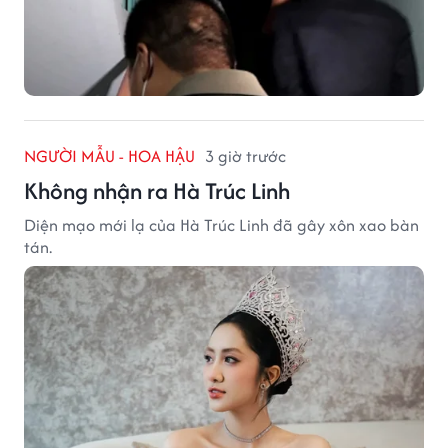
NGƯỜI MẪU - HOA HẬU
3 giờ trước
Không nhận ra Hà Trúc Linh
Diện mạo mới lạ của Hà Trúc Linh đã gây xôn xao bàn
tán.