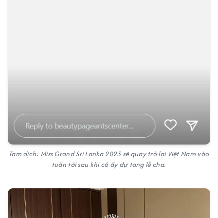
Tạm dịch: Miss Grand Sri Lanka 2023 sẽ quay trở lại Việt Nam vào
tuần tới sau khi cô ấy dự tang lễ cha.