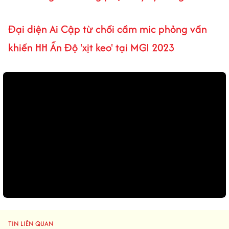
Đại diện Ai Cập từ chối cầm mic phỏng vấn
khiến HH Ấn Độ 'xịt keo' tại MGI 2023
TIN LIÊN QUAN