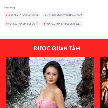
#Hashtag
#
MISS GRAND INTERNATIONAL
#
MISS GRAND INTERNATIONAL 2023
#
HOA HẬU HÒA BÌNH QUỐC TẾ
#
HOA HẬU HÒA BÌNH QUỐC TẾ 2023
ĐƯỢC QUAN TÂM