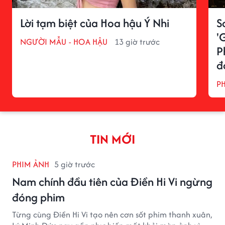
Lời tạm biệt của Hoa hậu Ý Nhi
S
'
NGƯỜI MẪU - HOA HẬU
13 giờ trước
P
đ
P
TIN MỚI
PHIM ẢNH
5 giờ trước
Nam chính đầu tiên của Điền Hi Vi ngừng
đóng phim
Từng cùng Điền Hi Vi tạo nên cơn sốt phim thanh xuân,