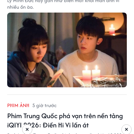
Lý Minh Đức nay gần như biến mất khỏi màn ảnh vì
nhiều ồn ào.
PHIM ẢNH
5 giờ trước
Phim Trung Quốc phá vạn trên nền tảng
iQIYI 2026: Điền Hi Vi lấn át
×
×