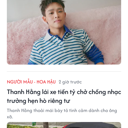
NGƯỜI MẪU - HOA HẬU
2 giờ trước
Thanh Hằng lái xe tiền tỷ chở chồng nhạc
trưởng hẹn hò riêng tư
Thanh Hằng thoải mái bày tỏ tình cảm dành cho ông
xã.