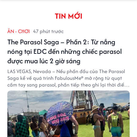
TIN MỚI
ĂN - CHƠI
47 phút trước
The Parasol Saga – Phần 2: Từ nắng
nóng tại EDC đến những chiếc parasol
được mua lúc 2 giờ sáng
LAS VEGAS, Nevada – Nếu phần đầu của The Parasol
Saga kể về quá trình FabulousMe® mở rộng từ quạt
cầm tay sang parasol, phần tiếp theo ghi lại thời điểm
sản phẩm được thị trường đón nhận và dần vượt khỏi
công năng che nắng thông thường.