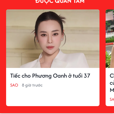
ĐƯỢC QUAN TÂM
Tiếc cho Phương Oanh ở tuổi 37
C
c
SAO
8 giờ trước
M
S