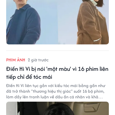
PHIM ẢNH
2 giờ trước
Điền Hi Vi bị nói 'một màu' vì 16 phim liên
tiếp chỉ để tóc mái
Điền Hi Vi liên tục gắn với kiểu tóc mái bằng gần như
đã trở thành "thương hiệu thị giác" suốt 16 bộ phim,
làm dấy lên tranh luận về dấu ấn cá nhân và khả
năng biến hóa trên màn ảnh.