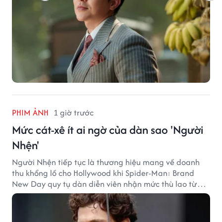
PHIM ẢNH
1 giờ trước
Mức cát-xê ít ai ngờ của dàn sao 'Người
Nhện'
Người Nhện tiếp tục là thương hiệu mang về doanh
thu khổng lồ cho Hollywood khi Spider-Man: Brand
New Day quy tụ dàn diễn viên nhận mức thù lao từ
hàng chục đến hàng trăm tỷ đồng. Thành công phòng
vé của bộ phim cũng giúp nhiều ngôi sao sở hữu khoản
thu nhập đáng mơ ước.