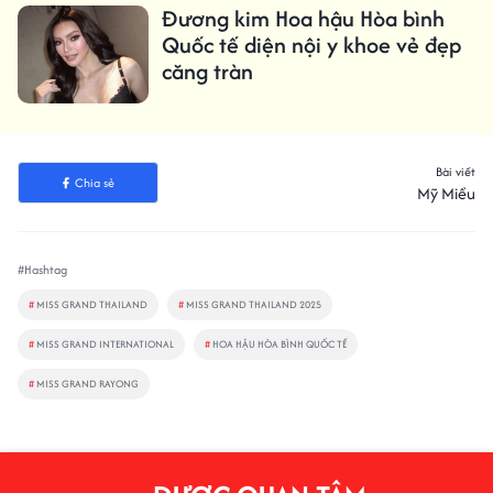
Đương kim Hoa hậu Hòa bình
Quốc tế diện nội y khoe vẻ đẹp
căng tràn
Bài viết
Chia sẻ
Mỹ Miều
#Hashtag
#
MISS GRAND THAILAND
#
MISS GRAND THAILAND 2025
#
MISS GRAND INTERNATIONAL
#
HOA HẬU HÒA BÌNH QUỐC TẾ
#
MISS GRAND RAYONG